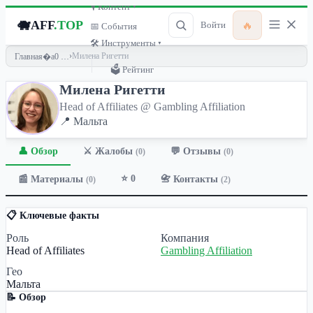
🎙 Контент ▾
🐗
AFF
.TOP
🔥
Войти
📅 События
🛠 Инструменты ▾
›
Милена Ригетти
Главная
🗳 Рейтинг
Милена Ригетти
Head of Affiliates @ Gambling Affiliation
📍 Мальта
👤 Обзор
💬 Отзывы
⚔️ Жалобы
(0)
(0)
⭐ 0
📰 Материалы
📇 Контакты
(0)
(2)
📋 Ключевые факты
Роль
Компания
Head of Affiliates
Gambling Affiliation
Гео
Мальта
📝 Обзор