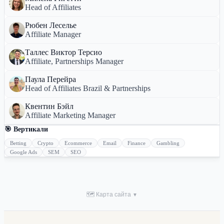
Head of Affiliates
Рюбен Леселье
Affiliate Manager
Таллес Виктор Терсио
Affiliate, Partnerships Manager
Паула Перейра
Head of Affiliates Brazil & Partnerships
Квентин Бэйл
Affiliate Marketing Manager
🎯 Вертикали
Betting
Crypto
Ecommerce
Email
Finance
Gambling
Google Ads
SEM
SEO
🗺 Карта сайта
▼