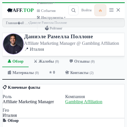
🎙 Контент ▾
🐗
AFF
.TOP
🔥
Войти
📅 События
🛠 Инструменты ▾
›
Даниэле Рамелла Поллоне
Главная
🗳 Рейтинг
Даниэле Рамелла Поллоне
Affiliate Marketing Manager @ Gambling Affiliation
📍 Италия
👤 Обзор
💬 Отзывы
⚔️ Жалобы
(0)
(0)
⭐ 0
📰 Материалы
📇 Контакты
(0)
(2)
📋 Ключевые факты
Роль
Компания
Affiliate Marketing Manager
Gambling Affiliation
Гео
Италия
📝 Обзор