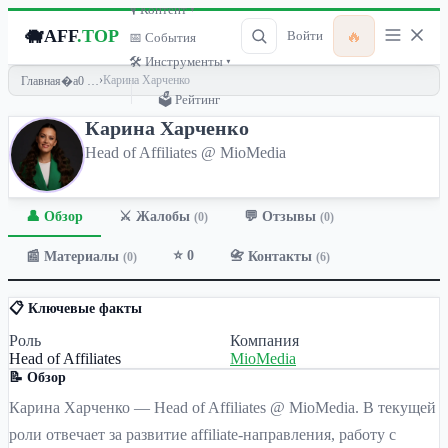
🎙 Контент ▾
🐗
AFF
.TOP
🔥
Войти
📅 События
🛠 Инструменты ▾
›
Карина Харченко
Главная
🗳 Рейтинг
Карина Харченко
Head of Affiliates @ MioMedia
👤 Обзор
💬 Отзывы
⚔️ Жалобы
(0)
(0)
⭐ 0
📰 Материалы
📇 Контакты
(0)
(6)
📋 Ключевые факты
Роль
Компания
Head of Affiliates
MioMedia
📝 Обзор
Карина Харченко — Head of Affiliates @ MioMedia. В текущей
роли отвечает за развитие affiliate-направления, работу с