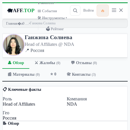
🎙 Контент ▾
🐗
AFF
.TOP
🔥
Войти
📅 События
🛠 Инструменты ▾
›
Ганжина Солиева
Главная
🗳 Рейтинг
Ганжина Солиева
Head of Affiliates @ NDA
📍 Россия
👤 Обзор
💬 Отзывы
⚔️ Жалобы
(0)
(0)
⭐ 0
📰 Материалы
📇 Контакты
(0)
(3)
📋 Ключевые факты
Роль
Компания
Head of Affiliates
NDA
Гео
Россия
📝 Обзор