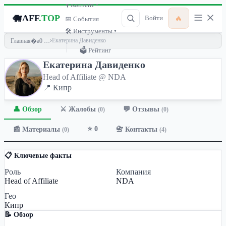
🎙 Контент ▾
🐗
AFF
.TOP
🔥
Войти
📅 События
🛠 Инструменты ▾
›
Екатерина Давиденко
Главная
🗳 Рейтинг
Екатерина Давиденко
Head of Affiliate @ NDA
📍 Кипр
👤 Обзор
💬 Отзывы
⚔️ Жалобы
(0)
(0)
⭐ 0
📰 Материалы
📇 Контакты
(0)
(4)
📋 Ключевые факты
Роль
Компания
Head of Affiliate
NDA
Гео
Кипр
📝 Обзор