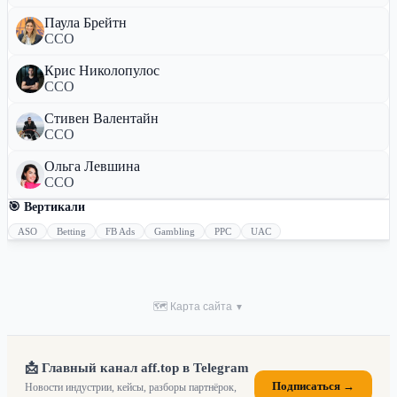
Паула Брейтн
CCO
Крис Николопулос
CCO
Стивен Валентайн
CCO
Ольга Левшина
CCO
🎯 Вертикали
ASO
Betting
FB Ads
Gambling
PPC
UAC
🗺 Карта сайта
▼
📩 Главный канал aff.top в Telegram
Подписаться →
Новости индустрии, кейсы, разборы партнёрок,