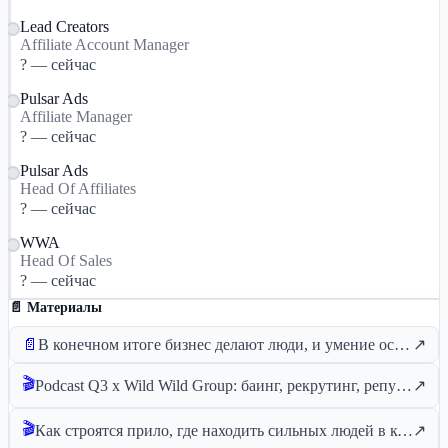
Lead Creators
Affiliate Account Manager
? — сейчас
Pulsar Ads
Affiliate Manager
? — сейчас
Pulsar Ads
Head Of Affiliates
? — сейчас
WWA
Head Of Sales
? — сейчас
📄 Материалы
📄
В конечном итоге бизнес делают люди, и умение оставаться человеком — конкурентное преимущество, которое сложно скопировать
↗
🎬
Podcast Q3 x Wild Wild Group: баинг, рекрутинг, репутация, процессы
↗
🎬
Как строятся прило, где находить сильных людей в команду, первые конференции WWG | Wild Podcast №1
↗