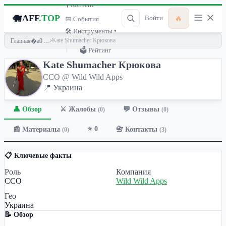
🎙 Контент ▾
🐗
AFF
.TOP
🔥
Войти
📅 События
🛠 Инструменты ▾
›
Kate Shumacher Крюкова
Главная
🗳 Рейтинг
Kate Shumacher Крюкова
CCO @ Wild Wild Apps
📍 Украина
👤 Обзор
💬 Отзывы
⚔️ Жалобы
(0)
(0)
⭐ 0
📰 Материалы
📇 Контакты
(0)
(3)
📋 Ключевые факты
Роль
Компания
CCO
Wild Wild Apps
Гео
Украина
📝 Обзор