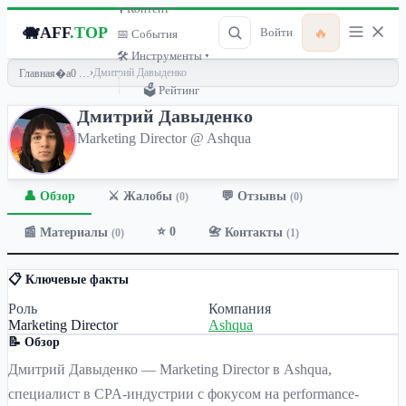
🎙 Контент ▾
🐗
AFF
.TOP
🔥
Войти
📅 События
🛠 Инструменты ▾
›
Дмитрий Давыденко
Главная
🗳 Рейтинг
Дмитрий Давыденко
Marketing Director @ Ashqua
👤 Обзор
💬 Отзывы
⚔️ Жалобы
(0)
(0)
⭐ 0
📰 Материалы
📇 Контакты
(0)
(1)
📋 Ключевые факты
Роль
Компания
Marketing Director
Ashqua
📝 Обзор
Дмитрий Давыденко — Marketing Director в Ashqua,
специалист в CPA-индустрии с фокусом на performance-