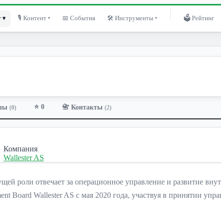
 ▾
🎙 Контент ▾
📅 События
🛠 Инструменты ▾
🗳 Рейтинг
⭐ 0
лы
📇 Контакты
(0)
(2)
Компания
Wallester AS
ущей роли отвечает за операционное управление и развитие вну
ent Board Wallester AS с мая 2020 года, участвуя в принятии у