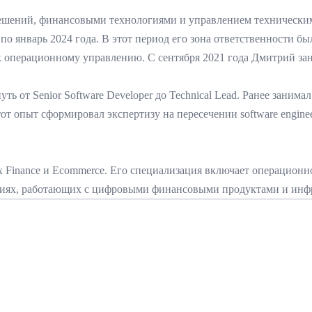
шений, финансовыми технологиями и управлением техническими 
7 по январь 2024 года. В этот период его зона ответственности б
операционному управлению. С сентября 2021 года Дмитрий заним
уть от Senior Software Developer до Technical Lead. Ранее занима
 Этот опыт сформировал экспертизу на пересечении software engin
Finance и Ecommerce. Его специализация включает операционно
ниях, работающих с цифровыми финансовыми продуктами и инфр