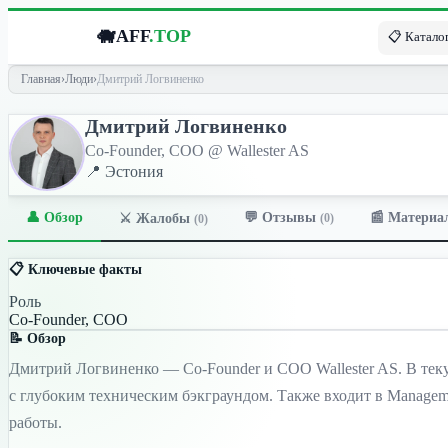
🐗
AFF
.TOP
📋 Каталог
Главная
›
Люди
›
Дмитрий Логвиненко
Дмитрий Логвиненко
Co-Founder, COO @ Wallester AS
📍 Эстония
👤 Обзор
💬 Отзывы
📰 Материа
⚔️ Жалобы
(0)
(0)
📋 Ключевые факты
Роль
Co-Founder, COO
📝 Обзор
Дмитрий Логвиненко — Co-Founder и COO Wallester AS. В тек
с глубоким техническим бэкграундом. Также входит в Managem
работы.