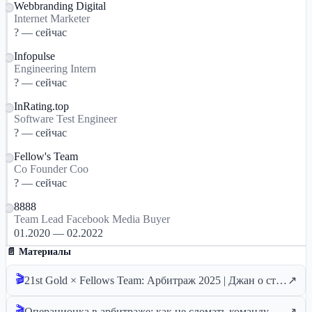
Webbranding Digital
Internet Marketer
? — сейчас
Infopulse
Engineering Intern
? — сейчас
InRating.top
Software Test Engineer
? — сейчас
Fellow's Team
Co Founder Coo
? — сейчас
8888
Team Lead Facebook Media Buyer
01.2020 — 02.2022
📄 Материалы
🎬
21st Gold × Fellows Team: Арбитраж 2025 | Джан о стабильных связках, ROI и практических кейсах
↗
🎬
Операционка в арбитраже: как не сломать команду и уверенно масштабироваться | AFFPRO x FELLOWS TEAM
↗