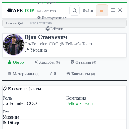
🎙 Контент ▾
🐗
AFF
.TOP
🔥
Войти
📅 События
🛠 Инструменты ▾
›
Djan Станкевич
Главная
🗳 Рейтинг
Djan Станкевич
Co-Founder, COO @ Fellow's Team
📍 Украина
👤 Обзор
💬 Отзывы
⚔️ Жалобы
(0)
(0)
⭐ 0
📰 Материалы
📇 Контакты
(0)
(4)
📋 Ключевые факты
Роль
Компания
Co-Founder, COO
Fellow's Team
Гео
Украина
📝 Обзор