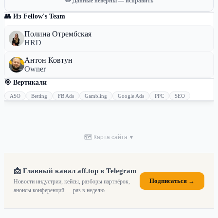
✏️ Данные неверны — исправить
👥 Из Fellow's Team
Полина Отрембская
HRD
Антон Ковтун
Owner
🎯 Вертикали
ASO
Betting
FB Ads
Gambling
Google Ads
PPC
SEO
🗺 Карта сайта
▼
📩 Главный канал aff.top в Telegram
Подписаться →
Новости индустрии, кейсы, разборы партнёрок,
анонсы конференций — раз в неделю