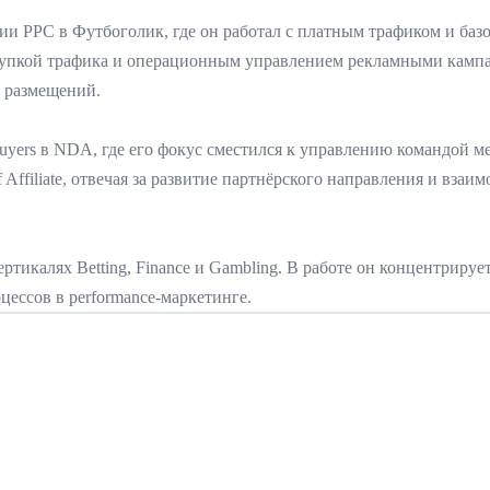
иции PPC в Футбоголик, где он работал с платным трафиком и ба
упкой трафика и операционным управлением рекламными кампан
и размещений.
uyers в NDA, где его фокус сместился к управлению командой м
Affiliate, отвечая за развитие партнёрского направления и взаимо
икалях Betting, Finance и Gambling. В работе он концентрирует
цессов в performance-маркетинге.