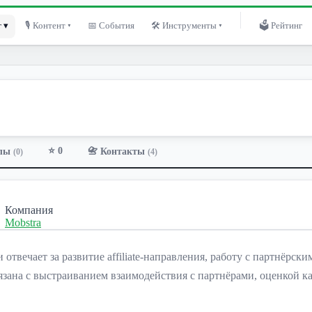
 ▾
🎙 Контент ▾
📅 События
🛠 Инструменты ▾
🗳 Рейтинг
⭐ 0
лы
📇 Контакты
(0)
(4)
Компания
Mobstra
и отвечает за развитие affiliate-направления, работу с партнёрс
язана с выстраиванием взаимодействия с партнёрами, оценкой 