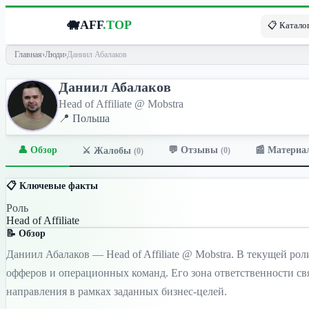
🐗
AFF
.TOP
📋 Каталог
Главная
›
Люди
›
Даниил Абалаков
Даниил Абалаков
Head of Affiliate @ Mobstra
📍 Польша
👤 Обзор
💬 Отзывы
📰 Материа
⚔️ Жалобы
(0)
(0)
📋 Ключевые факты
Роль
Head of Affiliate
📝 Обзор
Даниил Абалаков — Head of Affiliate @ Mobstra. В текущей рол
офферов и операционных команд. Его зона ответственности св
направления в рамках заданных бизнес-целей.