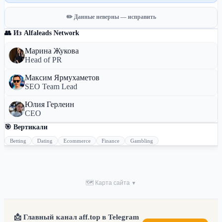
✏️ Данные неверны — исправить
👥 Из Alfaleads Network
Марина Жукова
Head of PR
Максим Ярмухаметов
SEO Team Lead
Юлия Герлеин
CEO
🎯 Вертикали
Betting
Dating
Ecommerce
Finance
Gambling
🗺 Карта сайта
▼
📩 Главный канал aff.top в Telegram