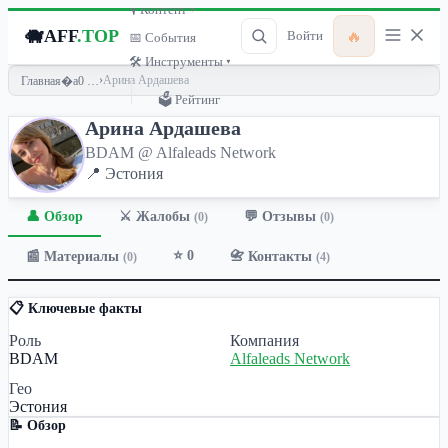
🎙 Контент ▾
🐗
AFF
.TOP
🔥
Войти
📅 События
🛠 Инструменты ▾
›
Арина Ардашева
Главная
🗳 Рейтинг
Арина Ардашева
BDAM @ Alfaleads Network
📍 Эстония
👤 Обзор
💬 Отзывы
⚔️ Жалобы
(0)
(0)
⭐ 0
📰 Материалы
📇 Контакты
(0)
(4)
📋 Ключевые факты
Роль
Компания
BDAM
Alfaleads Network
Гео
Эстония
📝 Обзор