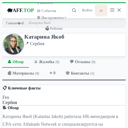
🎙 Контент ▾
🐗
AFF
.TOP
🔥
Войти
📅 События
🛠 Инструменты ▾
›
Катарина Якоб
Главная
🗳 Рейтинг
Катарина Якоб
📍 Сербия
👤 Обзор
💬 Отзывы
⚔️ Жалобы
(0)
(0)
⭐ 0
📰 Материалы
📇 Контакты
(0)
(3)
📋 Ключевые факты
Гео
Сербия
📝 Обзор
Катарина Якоб (Katarina Jakob) работала HR-менеджером в
CPA-сети Alfaleads Network и специализируется на