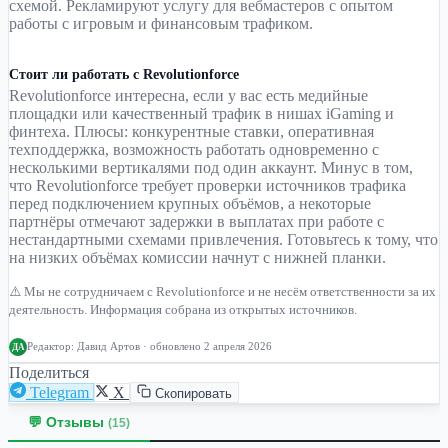
схемой. Рекламируют услугу для вебмастеров с опытом
работы с игровым и финансовым трафиком.
Стоит ли работать с Revolutionforce
Revolutionforce интересна, если у вас есть медийные
площадки или качественный трафик в нишах iGaming и
финтеха. Плюсы: конкурентные ставки, оперативная
техподдержка, возможность работать одновременно с
несколькими вертикалями под один аккаунт. Минус в том,
что Revolutionforce требует проверки источников трафика
перед подключением крупных объёмов, а некоторые
партнёры отмечают задержки в выплатах при работе с
нестандартными схемами привлечения. Готовьтесь к тому, что
на низких объёмах комиссии начнут с нижней планки.
⚠️ Мы не сотрудничаем с Revolutionforce и не несём ответственности за их
деятельность. Информация собрана из открытых источников.
Редактор:
Давид Артов
· обновлено 2 апреля 2026
ДА
Поделиться
Telegram
X
Скопировать
💬 Отзывы
(15)