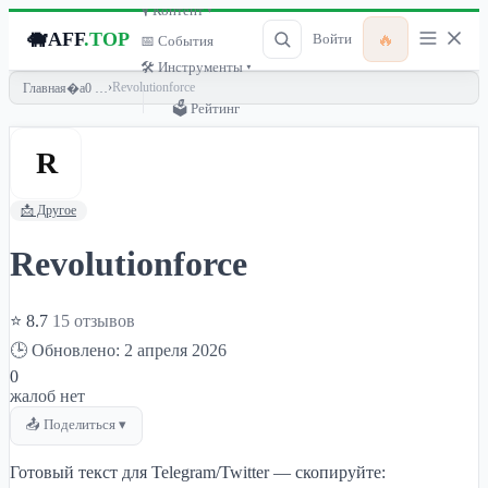
🎙 Контент ▾
🐗
AFF
.TOP
🔥
Войти
📅 События
🛠 Инструменты ▾
›
Revolutionforce
Главная
🗳 Рейтинг
R
📩 Другое
Revolutionforce
⭐ 8.7
15 отзывов
🕒 Обновлено: 2 апреля 2026
0
жалоб нет
📤 Поделиться ▾
Готовый текст для Telegram/Twitter — скопируйте: