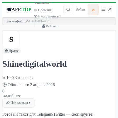
🎙 Контент ▾
🐗
AFF
.TOP
🔥
Войти
📅 События
🛠 Инструменты ▾
›
Shinedigitalworld
Главная
🗳 Рейтинг
S
📩 Другое
Shinedigitalworld
⭐ 10.0
3 отзывов
🕒 Обновлено: 2 апреля 2026
0
жалоб нет
📤 Поделиться ▾
Готовый текст для Telegram/Twitter — скопируйте: