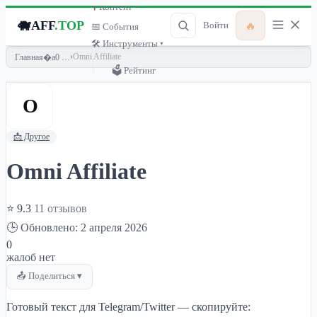
🎙 Контент ▾
🐗
AFF
.TOP
🔥
Войти
📅 События
🛠 Инструменты ▾
›
Omni Affiliate
Главная
🗳 Рейтинг
O
📩 Другое
Omni Affiliate
⭐ 9.3
11 отзывов
🕒 Обновлено: 2 апреля 2026
0
жалоб нет
📤 Поделиться ▾
Готовый текст для Telegram/Twitter — скопируйте: