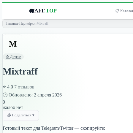
🐗
AFF
.TOP
📋 Каталог
Главная
›
Партнёрки
›
Mixtraff
M
📩 Другое
Mixtraff
⭐ 4.0
7 отзывов
🕒 Обновлено: 2 апреля 2026
0
жалоб нет
📤 Поделиться ▾
Готовый текст для Telegram/Twitter — скопируйте: