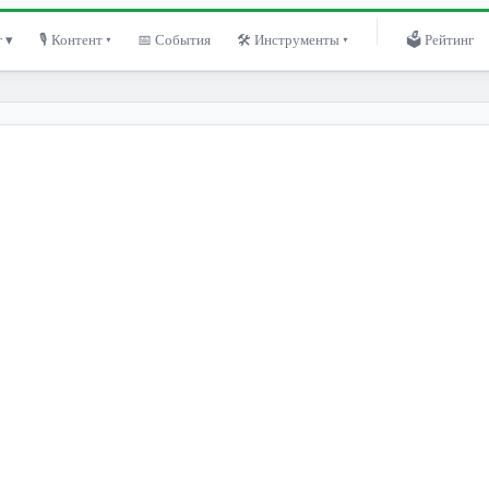
 ▾
🎙 Контент ▾
📅 События
🛠 Инструменты ▾
🗳 Рейтинг