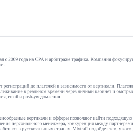
 с 2009 года на CPA и арбитраже трафика. Компания фокусируется 
ии.
от регистраций до платежей в зависимости от вертикали. Платеж
тслеживание в реальном времени через личный кабинет и быстр
я, email и push-уведомления.
 разнообразные вертикали и офферы позволяют найти подходящу
ния персонального менеджера, конкуренция между партнерами 
аботают в русскоязычных странах. Mixtraff подойдет тем, у кого