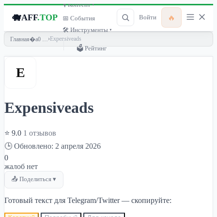
🎙 Контент ▾
🐗
AFF
.TOP
🔥
Войти
📅 События
🛠 Инструменты ▾
›
Expensiveads
Главная
🗳 Рейтинг
E
Expensiveads
⭐ 9.0
1 отзывов
🕒 Обновлено: 2 апреля 2026
0
жалоб нет
📤 Поделиться ▾
Готовый текст для Telegram/Twitter — скопируйте: