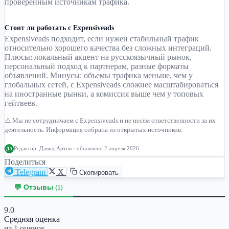
проверенным источникам трафика.
Стоит ли работать с Expensiveads
Expensiveads подходит, если нужен стабильный трафик
относительно хорошего качества без сложных интеграций.
Плюсы: локальный акцент на русскоязычный рынок,
персональный подход к партнерам, разные форматы
объявлений. Минусы: объемы трафика меньше, чем у
глобальных сетей, с Expensiveads сложнее масштабироваться
на иностранные рынки, а комиссия выше чем у топовых
гейтвеев.
⚠️ Мы не сотрудничаем с Expensiveads и не несём ответственности за их
деятельность. Информация собрана из открытых источников.
Редактор:
Давид Артов
· обновлено 2 апреля 2026
ДА
Поделиться
Telegram
X
Скопировать
💬 Отзывы
(1)
9.0
Средняя оценка
из 1 оценок