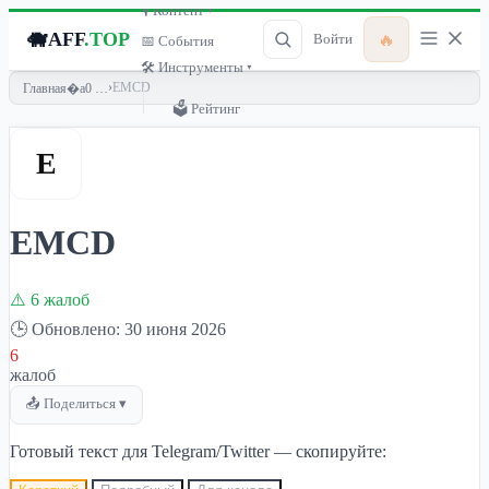
🎙 Контент ▾
🐗
AFF
.TOP
🔥
Войти
📅 События
🛠 Инструменты ▾
›
EMCD
Главная
🗳 Рейтинг
E
EMCD
⚠️ 6 жалоб
🕒 Обновлено: 30 июня 2026
6
жалоб
📤 Поделиться ▾
Готовый текст для Telegram/Twitter — скопируйте: