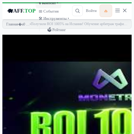
🎙 Контент ▾
🐗
AFF
.TOP
🔥
Войти
📅 События
🛠 Инструменты ▾
›
Получили ROI 1005% на Испании! Обучение арбитраж трафика фейсбук Гемблинг
Главная
🗳 Рейтинг