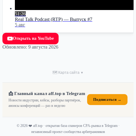
51:26
Real Talk Podcast (RTP) — Выпуск #7
5 авг
Открыть на YouTube
Обновлено: 9 августа 2026
🗺 Карта сайта
▼
📩 Главный канал aff.top в Telegram
Подписаться →
Новости индустрии, кейсы, разборы партнёрок,
анонсы конференций — раз в неделю
© 2026 ❤️ aff.top · открытая база спамеров CPA-рынка в Telegram ·
независимый проект сообщества арбитражников