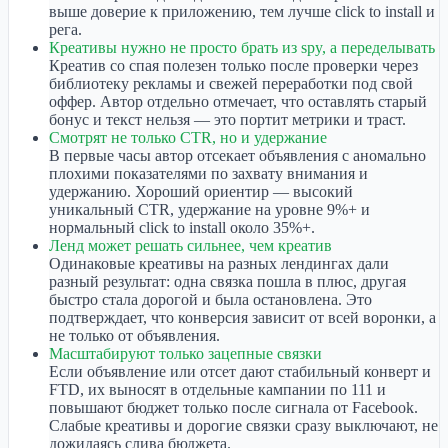
выше доверие к приложению, тем лучше click to install и
рега.
Креативы нужно не просто брать из spy, а переделывать
Креатив со спая полезен только после проверки через
библиотеку рекламы и свежей переработки под свой
оффер. Автор отдельно отмечает, что оставлять старый
бонус и текст нельзя — это портит метрики и траст.
Смотрят не только CTR, но и удержание
В первые часы автор отсекает объявления с аномально
плохими показателями по захвату внимания и
удержанию. Хороший ориентир — высокий
уникальный CTR, удержание на уровне 9%+ и
нормальный click to install около 35%+.
Ленд может решать сильнее, чем креатив
Одинаковые креативы на разных лендингах дали
разный результат: одна связка пошла в плюс, другая
быстро стала дорогой и была остановлена. Это
подтверждает, что конверсия зависит от всей воронки, а
не только от объявления.
Масштабируют только зацепные связки
Если объявление или отсет дают стабильный конверт и
FTD, их выносят в отдельные кампании по 111 и
повышают бюджет только после сигнала от Facebook.
Слабые креативы и дорогие связки сразу выключают, не
дожидаясь слива бюджета.