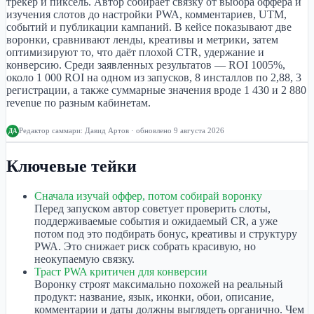
трекер и пиксель. Автор собирает связку от выбора оффера и
изучения слотов до настройки PWA, комментариев, UTM,
событий и публикации кампаний. В кейсе показывают две
воронки, сравнивают ленды, креативы и метрики, затем
оптимизируют то, что даёт плохой CTR, удержание и
конверсию. Среди заявленных результатов — ROI 1005%,
около 1 000 ROI на одном из запусков, 8 инсталлов по 2,88, 3
регистрации, а также суммарные значения вроде 1 430 и 2 880
revenue по разным кабинетам.
Редактор саммари:
Давид Артов
· обновлено 9 августа 2026
ДА
Ключевые тейки
Сначала изучай оффер, потом собирай воронку
Перед запуском автор советует проверить слоты,
поддерживаемые события и ожидаемый CR, а уже
потом под это подбирать бонус, креативы и структуру
PWA. Это снижает риск собрать красивую, но
неокупаемую связку.
Траст PWA критичен для конверсии
Воронку строят максимально похожей на реальный
продукт: название, язык, иконки, обои, описание,
комментарии и даты должны выглядеть органично. Чем