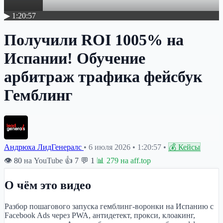
▶ 1:20:57
Получили ROI 1005% на
Испании! Обучение
арбитраж трафика фейсбук
Гемблинг
Андрюха ЛидГенералс
•
6 июля 2026
•
1:20:57
•
💰 Кейсы
👁
80
на YouTube
👍
7
💬
1
📊
279
на aff.top
О чём это видео
Разбор пошагового запуска гемблинг-воронки на Испанию с
Facebook Ads через PWA, антидетект, прокси, клоакинг,