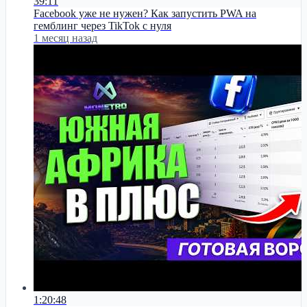
39:11
Facebook уже не нужен? Как запустить PWA на
гемблинг через TikTok с нуля
1 месяц назад
1:20:48