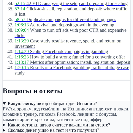
52:15
42 FTD: analyzing the setup and preparing for scaling
53:14
Click-to-install, registration, and deposit: where traffic
is lost
58:57
Duplicate campaigns for different landing pages
1:06:13
Ad revival and deposit growth in the evening
1:09:04
When to turn off ads with poor CTR and expensive
clicks
1:13:29
Case study results: revenue, spend, and return on
investment
1:14:29
Scaling Facebook campaigns in gambling
1:16:23
How to build a strong funnel for a converting offer
1:18:17
Metrics after optimization: install, registration, deposit
1:20:15
Results of a Facebook gambling traffic arbitrage case
study
Вопросы и ответы
Какую связку автор собирает для Испании?
PWA-воронку под гемблинг на Испанию: антидетект, прокси,
клоакинг, трекер, пиксель Facebook, лендинг с бонусом,
комментарии и креативы, заточенные под оффер.
Какие метрики автор считает важными на старте?
Сколько денег ушло на тест и что получили?