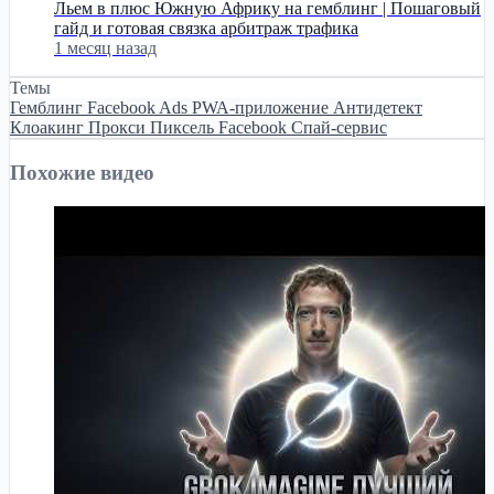
Льем в плюс Южную Африку на гемблинг | Пошаговый
гайд и готовая связка арбитраж трафика
1 месяц назад
Темы
Гемблинг
Facebook Ads
PWA-приложение
Антидетект
Клоакинг
Прокси
Пиксель Facebook
Спай-сервис
Похожие видео