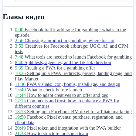
Главы видео
0:00
Facebook traffic arbitrage for gambling: what's in the
episode
2:56
Choosing a product in gambling: where to start
3:53
Creatives for Facebook arbitrage: UGC, AI, and CPM
tests
7:48
What tools are needed to launch Facebook for gambling
8:40
Split tests, agencies, and the TikTok direction
9:39
Creating a PWA for a gambling offer
10:36
Setting up a PWA: redirects, presets, landing page, and
Play Market
11:36
PWA visuals: icon, bonus, install age, and design
13:49
What to check before launch
14:44
How to adapt creatives to an offer and geo
17:15
Comments and trust: how to enhance a PWA for
different countries
18:53
Setting up a Facebook BM pixel for affiliate marketing
19:50
Facebook Pixel events: purchase, registration, and
client data
20:49
Pixel token and integration with the PWA builder
21:38
How to structure tools in a team