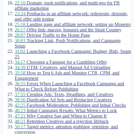
22:10
Domain, push notifications, and multi-geo for FB
affiliate marketing
23:24
Postbacks in an affiliate network: redeposits, deposits,
and offer split testing
25:18
Landing page and affiliate network: setting up Monetro
26:17
Offer link: macros, bonuses and the Strait Country
28:07
Driving Traffic to the Home Page
30:03
Tracking Link, Push Notifications, and Campaign
Setup
31:02
Launching a Facebook Campaign: Budget, Bids, Spain
25
34:17
Choosing a Fanpage for a Gambling Offer
34:39
UTM, Creatives, and Manual Ad Uploading
35:58
How to Test 6 Ads and Monitor CTR, CPM, and
Engagement
36:55
Errors When Launching a Facebook Campaign and
What to Check Before Publishing
37:55
Creating Ads: Texts, Headlines, and Creatives
39:56
Duplicating Ad Sets and Replacing Creatives
42:25
Facebook Moderation: Publishing and Initial Checks
46:23
Initial Campaign Results: What Metrics to Look
47:21
Why Creative Sag and When to Change It
48:21
Retention Creatives and a rejection lifehack
50:17
Target metrics: attention grabbing, retention, and
conversion