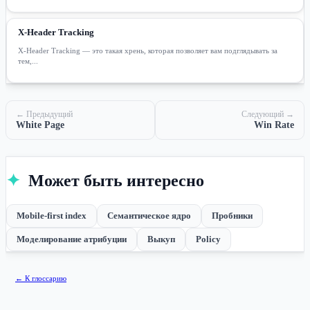
X-Header Tracking
X-Header Tracking — это такая хрень, которая позволяет вам подглядывать за
тем,...
← Предыдущий
Следующий →
White Page
Win Rate
✦
Может быть интересно
Mobile-first index
Семантическое ядро
Пробники
Моделирование атрибуции
Выкуп
Policy
← К глоссарию