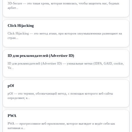
3D-Secure — это такая хрень, которая появилась, чтобы защитить нас, бедных
арбит...
Click Hijacking
Click Hijacking — это метод атаки, при котором злоумышленники размещают на
стран...
ID для рекламодателей (Advertiser ID)
ID для рекламодателей (Advertiser ID) — уникальные метки (IDFA, GAID, cookie,
Ve...
pOf
pOf — это термин, обозначающий метод, с помощью которого веб-сайты
определяют, к...
PWA
PWA — прогрессивное веб-приложение, которое выглядит и ведёт себя как
нативная а...