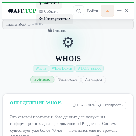
🎙 Контент ▾
🐗
AFF
.TOP
🔥
Войти
📅 События
🛠 Инструменты ▾
›
WHOIS
Главная
🗳 Рейтинг
⚙️
WHOIS
Who Is
Whois lookup
WHOIS-запрос
Вебмастер
Техническое
Англицизм
ОПРЕДЕЛЕНИЕ WHOIS
🕒 15 апр 2026
📋 Скопировать
Это сетевой протокол и база данных для получения
информации о владельцах доменов и IP-адресов. Система
существует уже более 40 лет — появилась ещё во времена