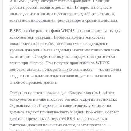
ARPANET, когда интернет только зарождался. Принцип
работы простой: вводите домен или IP-адрес и получаете
полное досье с данными о регистранте, датой регистрации,
контактной информацией, регистраторе и сроками действия.
В SEO и арбитраже трафика WHOIS активно применяется для
конкурентной разведки. Проверка домена конкурента
показывает возраст сайта, историю смены владельцев и
уровень доверия. Смена владельца может негативно повлиять
на позиции в Google, поэтому эта информация критически
важна при анализе. При покупке дроп-доменов WHOIS
помогает выявить подозрительную активность — частая смена
владельцев каждые полгода сигнализирует о возможном
спамном прошлом домена.
Особенно полезен протокол для обнаружения сетей сайтов
конкурентов в нише игорного бизнеса и других вертикалях.
Одинаковые email-адреса или name-серверы у множества
доменов выдают принадлежность к одной PBN-сети. Возраст
домена, определяемый через WHOIS, остаётся важным
фактором доверия поисковых систем, и этот протокол —