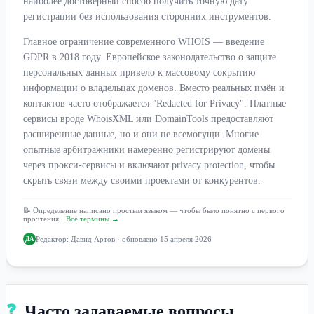
наиболее достоверный способ получить точную дату
регистрации без использования сторонних инструментов.
Главное ограничение современного WHOIS — введение
GDPR в 2018 году. Европейское законодательство о защите
персональных данных привело к массовому сокрытию
информации о владельцах доменов. Вместо реальных имён и
контактов часто отображается "Redacted for Privacy". Платные
сервисы вроде WhoisXML или DomainTools предоставляют
расширенные данные, но и они не всемогущи. Многие
опытные арбитражники намеренно регистрируют домены
через прокси-сервисы и включают privacy protection, чтобы
скрыть связи между своими проектами от конкурентов.
📝 Определение написано простым языком — чтобы было понятно с первого
прочтения.
Все термины →
Редактор:
Давид Артов
· обновлено 15 апреля 2026
ДА
❓
Часто задаваемые вопросы