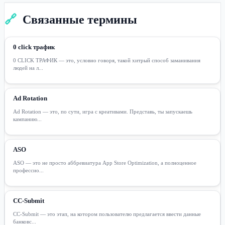
🔗
Связанные термины
0 click трафик
0 CLICK ТРАФИК — это, условно говоря, такой хитрый способ заманивания
людей на л...
Ad Rotation
Ad Rotation — это, по сути, игра с креативами. Представь, ты запускаешь
кампанию...
ASO
ASO — это не просто аббревиатура App Store Optimization, а полноценное
профессио...
CC-Submit
CC-Submit — это этап, на котором пользователю предлагается ввести данные
банковс...