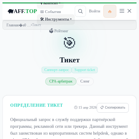
🎙 Контент ▾
🐗
AFF
.TOP
🔥
Войти
📅 События
🛠 Инструменты ▾
›
Тикет
Главная
🗳 Рейтинг
🎯
Тикет
Саппорт-запрос
Support ticket
CPA-арбитраж
Сленг
ОПРЕДЕЛЕНИЕ ТИКЕТ
🕒 15 апр 2026
📋 Скопировать
Официальный запрос в службу поддержки партнёрской
программы, рекламной сети или трекера. Данный инструмент
был заимствован из корпоративных систем helpdesk, однако в