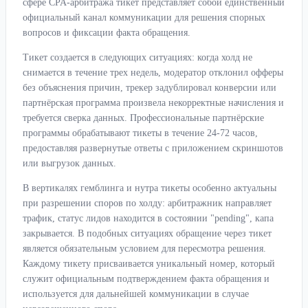
сфере CPA-арбитража тикет представляет собой единственный
официальный канал коммуникации для решения спорных
вопросов и фиксации факта обращения.
Тикет создается в следующих ситуациях: когда холд не
снимается в течение трех недель, модератор отклонил офферы
без объяснения причин, трекер задублировал конверсии или
партнёрская программа произвела некорректные начисления и
требуется сверка данных. Профессиональные партнёрские
программы обрабатывают тикеты в течение 24-72 часов,
предоставляя развернутые ответы с приложением скриншотов
или выгрузок данных.
В вертикалях гемблинга и нутра тикеты особенно актуальны
при разрешении споров по холду: арбитражник направляет
трафик, статус лидов находится в состоянии "pending", капа
закрывается. В подобных ситуациях обращение через тикет
является обязательным условием для пересмотра решения.
Каждому тикету присваивается уникальный номер, который
служит официальным подтверждением факта обращения и
используется для дальнейшей коммуникации в случае