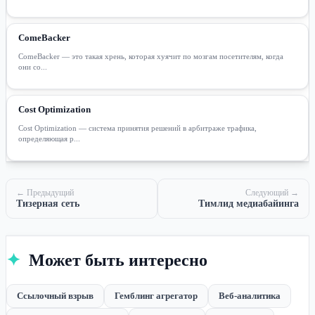
ComeBacker
ComeBacker — это такая хрень, которая хуячит по мозгам посетителям, когда
они со...
Cost Optimization
Cost Optimization — система принятия решений в арбитраже трафика,
определяющая р...
← Предыдущий
Следующий →
Тизерная сеть
Тимлид медиабайинга
✦
Может быть интересно
Ссылочный взрыв
Гемблинг агрегатор
Веб-аналитика