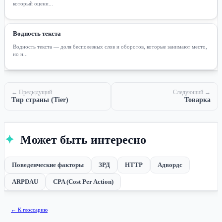
который оцени...
Водность текста
Водность текста — доля бесполезных слов и оборотов, которые занимают место,
но н...
← Предыдущий
Следующий →
Тир страны (Tier)
Товарка
✦
Может быть интересно
Поведенческие факторы
ЗРД
HTTP
Адвордс
ARPDAU
CPA (Cost Per Action)
← К глоссарию