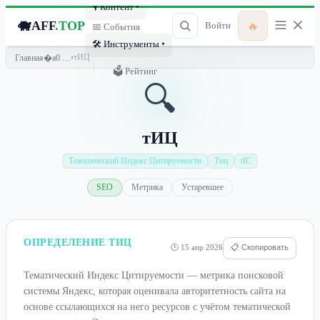
🎙 Контент ▾
🐗
AFF
.TOP
🔥
Войти
📅 События
🛠 Инструменты ▾
›
тИЦ
Главная
🗳 Рейтинг
🔍
тИЦ
Тематический Индекс Цитируемости
Тиц
tIC
SEO
Метрика
Устаревшее
ОПРЕДЕЛЕНИЕ ТИЦ
🕒 15 апр 2026
📋 Скопировать
Тематический Индекс Цитируемости — метрика поисковой
системы Яндекс, которая оценивала авторитетность сайта на
основе ссылающихся на него ресурсов с учётом тематической