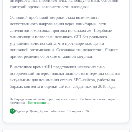
интересовались значением тИЦ, используя его как основной
критерий оценки авторитетности площадки.
Основной проблемой метрики стала возможность
искусственного накручивания через линкфармы, сети
сателлитов и массовые прогоны по каталогам. Подобные
манипуляции позволяли повышать тИЦ без реального
улучшения качества сайта, что противоречило целям
поисковой оптимизации. Осознавая эти недостатки, Яндекс
принял решение об отказе от данной метрики.
В настоящее время тИЦ представляет исключительно
исторический интерес, однако знание этого термина остаётся
актуальным для понимания старых SEO-кейсов, работы на
биржах контента и оценки сайтов, созданных до 2018 года.
📝 Определение написано простым языком — чтобы было понятно с первого
прочтения.
Все термины →
Редактор:
Давид Артов
· обновлено 15 апреля 2026
ДА