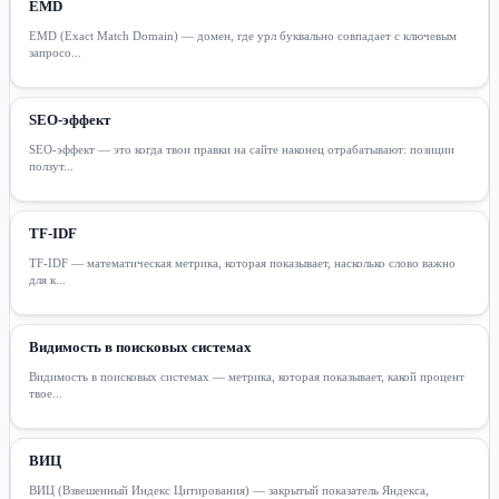
EMD
EMD (Exact Match Domain) — домен, где урл буквально совпадает с ключевым
запросо...
SEO-эффект
SEO-эффект — это когда твои правки на сайте наконец отрабатывают: позиции
ползут...
TF-IDF
TF-IDF — математическая метрика, которая показывает, насколько слово важно
для к...
Видимость в поисковых системах
Видимость в поисковых системах — метрика, которая показывает, какой процент
твое...
ВИЦ
ВИЦ (Взвешенный Индекс Цитирования) — закрытый показатель Яндекса,