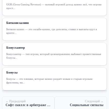
GGR (Gross Gaming Revenue) — валовый игровой доход казино: всё, что игроки
прост...
Биткоин казино
Биткоин казино — это онлайн-казино, где депозиты, ставки и выплаты идут в
крипте...
Бонусхантер
Бонусхантер — тип игрока, который целенаправленно выбивает приветственные
бонусы...
Бонусы
Бонусы — это плюшки, которые казино раздаёт новым и старым игрокам:
фриспины, ма...
← Предыдущий
Следующий →
Софт скиллс в арбитраже трафика
Социальные сигналы