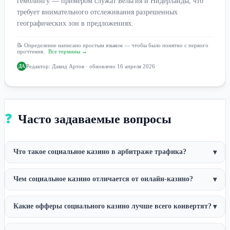
гемблингу — примером служат Бельгия и Нидерланды, что
требует внимательного отслеживания разрешенных
географических зон в предложениях.
📝 Определение написано простым языком — чтобы было понятно с первого
прочтения.
Все термины →
Редактор:
Давид Артов
· обновлено 16 апреля 2026
ДА
❓
Часто задаваемые вопросы
Что такое социальное казино в арбитраже трафика?
▾
Чем социальное казино отличается от онлайн-казино?
▾
Какие офферы социального казино лучше всего конвертят?
▾