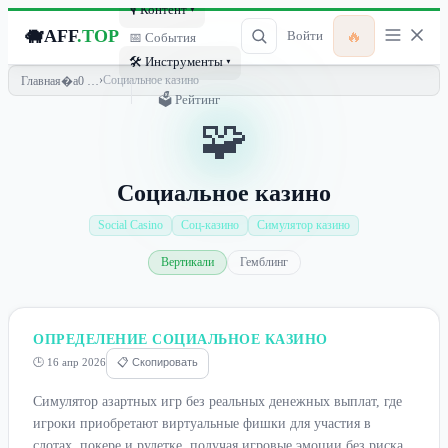
🎙 Контент ▾
🐗
AFF
.TOP
🔥
Войти
📅 События
🛠 Инструменты ▾
›
Социальное казино
Главная
🗳 Рейтинг
🧩
Социальное казино
Social Casino
Соц-казино
Симулятор казино
Вертикали
Гемблинг
ОПРЕДЕЛЕНИЕ СОЦИАЛЬНОЕ КАЗИНО
🕒 16 апр 2026
📋 Скопировать
Симулятор азартных игр без реальных денежных выплат, где
игроки приобретают виртуальные фишки для участия в
слотах, покере и рулетке, получая игровые эмоции без риска