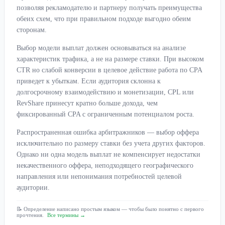
позволяя рекламодателю и партнеру получать преимущества
обеих схем, что при правильном подходе выгодно обеим
сторонам.
Выбор модели выплат должен основываться на анализе
характеристик трафика, а не на размере ставки. При высоком
CTR но слабой конверсии в целевое действие работа по CPA
приведет к убыткам. Если аудитория склонна к
долгосрочному взаимодействию и монетизации, CPL или
RevShare принесут кратно больше дохода, чем
фиксированный CPA с ограниченным потенциалом роста.
Распространенная ошибка арбитражников — выбор оффера
исключительно по размеру ставки без учета других факторов.
Однако ни одна модель выплат не компенсирует недостатки
некачественного оффера, неподходящего географического
направления или непонимания потребностей целевой
аудитории.
📝 Определение написано простым языком — чтобы было понятно с первого
прочтения.
Все термины →