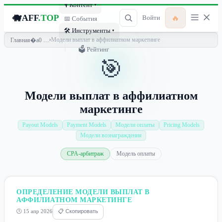
🎙 Контент ▾
🐗
AFF
.TOP
🔥
Войти
📅 События
🛠 Инструменты ▾
›
Модели выплат в аффилиатном маркетинге
Главная
🗳 Рейтинг
🎯
Модели выплат в аффилиатном
маркетинге
Payout Models
Payment Models
Модели оплаты
Pricing Models
Модели вознаграждения
CPA-арбитраж
Модель оплаты
ОПРЕДЕЛЕНИЕ МОДЕЛИ ВЫПЛАТ В
АФФИЛИАТНОМ МАРКЕТИНГЕ
🕒 15 апр 2026
📋 Скопировать