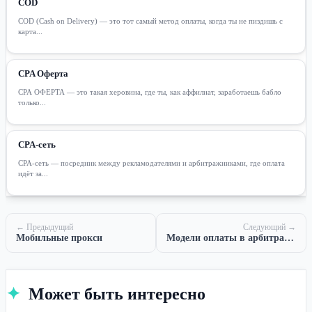
COD
COD (Cash on Delivery) — это тот самый метод оплаты, когда ты не пиздишь с
карта...
CPA Оферта
CPA ОФЕРТА — это такая херовина, где ты, как аффилиат, заработаешь бабло
только...
CPA-сеть
CPA-сеть — посредник между рекламодателями и арбитражниками, где оплата
идёт за...
← Предыдущий
Следующий →
Мобильные прокси
Модели оплаты в арбитраже трафика
✦
Может быть интересно