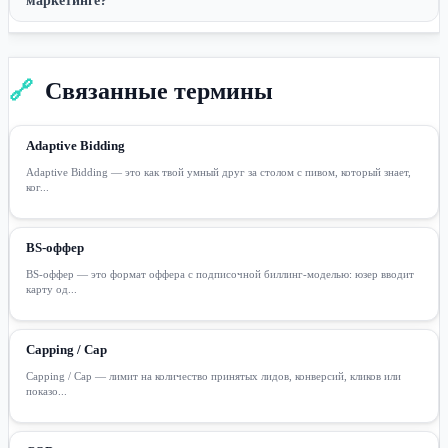
маркетинге?
🔗
Связанные термины
Adaptive Bidding
Adaptive Bidding — это как твой умный друг за столом с пивом, который знает,
ког...
BS-оффер
BS-оффер — это формат оффера с подписочной биллинг-моделью: юзер вводит
карту од...
Capping / Cap
Capping / Cap — лимит на количество принятых лидов, конверсий, кликов или
показо...