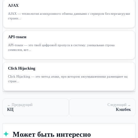
AJAX
AJAX — технология асинхронного обмена данными с сервером без перезагрузки
страни...
API-токен
API-токен — это твой цифровой пропуск в систему: уникальная строка
символов, кот...
Click Hijacking
Click Hijacking — это метод атаки, при котором злоумышленники размещают на
стран...
← Предыдущий
Следующий →
КЦ
Кэшбек
✦
Может быть интересно