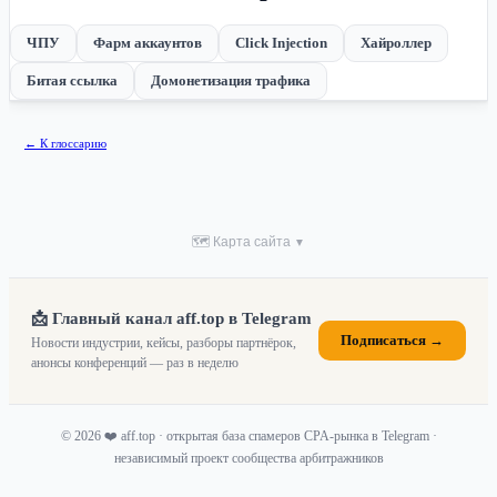
ЧПУ
Фарм аккаунтов
Click Injection
Хайроллер
Битая ссылка
Домонетизация трафика
← К глоссарию
🗺 Карта сайта
▼
📩 Главный канал aff.top в Telegram
Подписаться →
Новости индустрии, кейсы, разборы партнёрок,
анонсы конференций — раз в неделю
© 2026 ❤️ aff.top · открытая база спамеров CPA-рынка в Telegram ·
независимый проект сообщества арбитражников