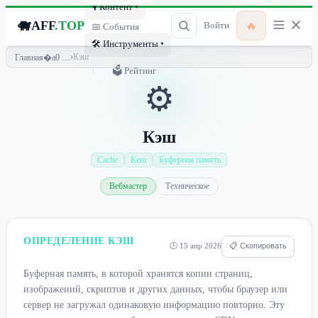
🎙 Контент ▾
🐗
AFF
.TOP
🔥
Войти
📅 События
🛠 Инструменты ▾
›
Кэш
Главная
🗳 Рейтинг
⚙️
Кэш
Cache
Кеш
Буферная память
Вебмастер
Техническое
ОПРЕДЕЛЕНИЕ КЭШ
🕒 15 апр 2026
📋 Скопировать
Буферная память, в которой хранятся копии страниц,
изображений, скриптов и других данных, чтобы браузер или
сервер не загружал одинаковую информацию повторно. Эту