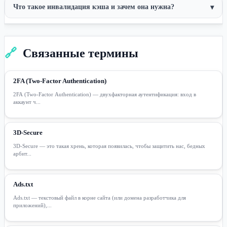
Что такое инвалидация кэша и зачем она нужна?
▾
🔗
Связанные термины
2FA (Two-Factor Authentication)
2FA (Two-Factor Authentication) — двухфакторная аутентификация: вход в
аккаунт ч...
3D-Secure
3D-Secure — это такая хрень, которая появилась, чтобы защитить нас, бедных
арбит...
Ads.txt
Ads.txt — текстовый файл в корне сайта (или домена разработчика для
приложений),...