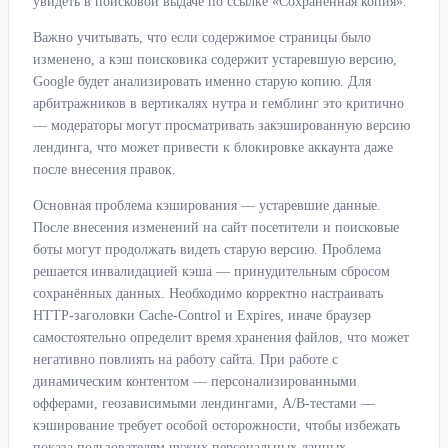
увидеть в поисковой выдаче по ссылке «Сохранённая копия».
Важно учитывать, что если содержимое страницы было
изменено, а кэш поисковика содержит устаревшую версию,
Google будет анализировать именно старую копию. Для
арбитражников в вертикалях нутра и гемблинг это критично
— модераторы могут просматривать закэшированную версию
лендинга, что может привести к блокировке аккаунта даже
после внесения правок.
Основная проблема кэширования — устаревшие данные.
После внесения изменений на сайт посетители и поисковые
боты могут продолжать видеть старую версию. Проблема
решается инвалидацией кэша — принудительным сбросом
сохранённых данных. Необходимо корректно настраивать
HTTP-заголовки Cache-Control и Expires, иначе браузер
самостоятельно определит время хранения файлов, что может
негативно повлиять на работу сайта. При работе с
динамическим контентом — персонализированными
офферами, геозависимыми лендингами, A/B-тестами —
кэширование требует особой осторожности, чтобы избежать
показа пользователям чужих персональных данных.