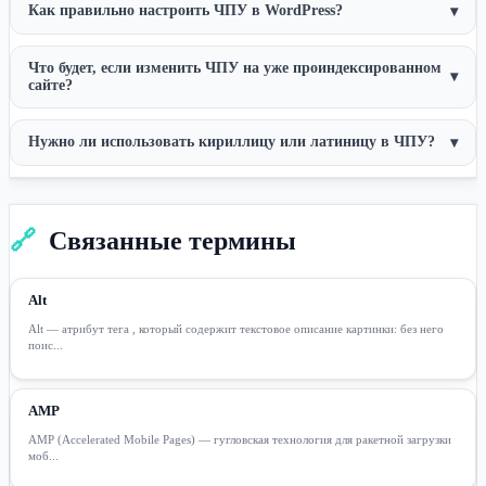
Как правильно настроить ЧПУ в WordPress?
▾
Что будет, если изменить ЧПУ на уже проиндексированном
▾
сайте?
Нужно ли использовать кириллицу или латиницу в ЧПУ?
▾
🔗
Связанные термины
Alt
Alt — атрибут тега , который содержит текстовое описание картинки: без него
поис...
AMP
AMP (Accelerated Mobile Pages) — гугловская технология для ракетной загрузки
моб...