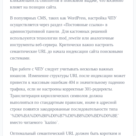
кликабельность сниппетов в поисковой выдаче, что косвенно
влияет на позиции сайта.
В популярных CMS, таких как WordPress, настройка ЧПУ
осуществляется через раздел «Постоянные ссылки» в
административной панели. Для кастомных решений
используются технологии mod_rewrite или аналогичные
инструменты веб-сервера. Критически важно настроить
семантические URL до начала индексации сайта поисковыми
системами.
При работе с ЧПУ следует учитывать несколько важных
нюансов. Изменение структуры URL после индексации может
привести к массовым ошибкам 404 и значительному падению
трафика, если не настроены корректные 301-редиректы.
Транслитерация кириллических символов должна
выполняться по стандартным правилам, иначе в адресной
строке появятся закодированные последовательности типа
`%D0%BA%D0%B0%D0%B7%D0%B8%D0%BD%D0%BE`
вместо читаемого `kazino`.
Оптимальный семантический URL должен быть коротким и