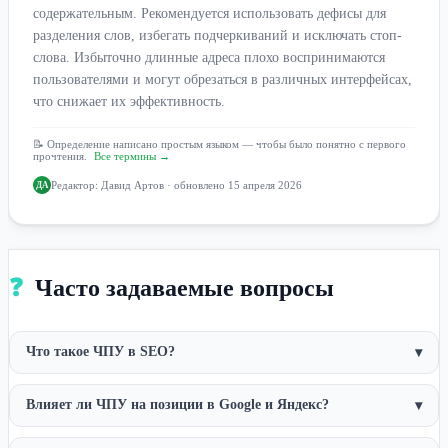
содержательным. Рекомендуется использовать дефисы для
разделения слов, избегать подчеркиваний и исключать стоп-
слова. Избыточно длинные адреса плохо воспринимаются
пользователями и могут обрезаться в различных интерфейсах,
что снижает их эффективность.
📝 Определение написано простым языком — чтобы было понятно с первого
прочтения.
Все термины →
Редактор:
Давид Артов
· обновлено 15 апреля 2026
ДА
❓
Часто задаваемые вопросы
Что такое ЧПУ в SEO?
▾
Влияет ли ЧПУ на позиции в Google и Яндекс?
▾