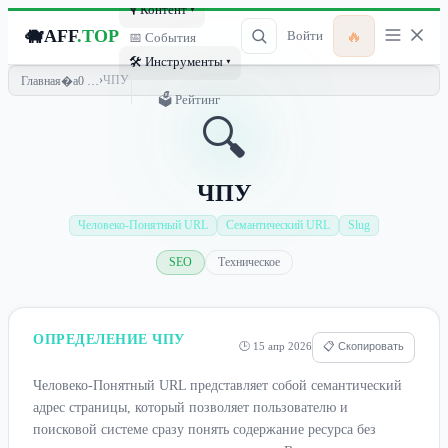
🎙 Контент ▾
🐗
AFF
.TOP
🔥
Войти
📅 События
🛠 Инструменты ▾
›
ЧПУ
Главная
🗳 Рейтинг
🔍
ЧПУ
Человеко-Понятный URL
Семантический URL
Slug
SEO
Техническое
ОПРЕДЕЛЕНИЕ ЧПУ
🕒 15 апр 2026
📋 Скопировать
Человеко-Понятный URL представляет собой семантический
адрес страницы, который позволяет пользователю и
поисковой системе сразу понять содержание ресурса без