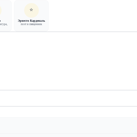
⭐
о
Эрнесто Карденаль
игура,
поэт и священник