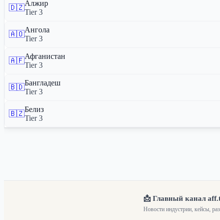
Алжир
🇩🇿
Tier 3
Ангола
🇦🇴
Tier 3
Афганистан
🇦🇫
Tier 3
Бангладеш
🇧🇩
Tier 3
Белиз
🇧🇿
Tier 3
📩 Главный канал aff.
Новости индустрии, кейсы, ра