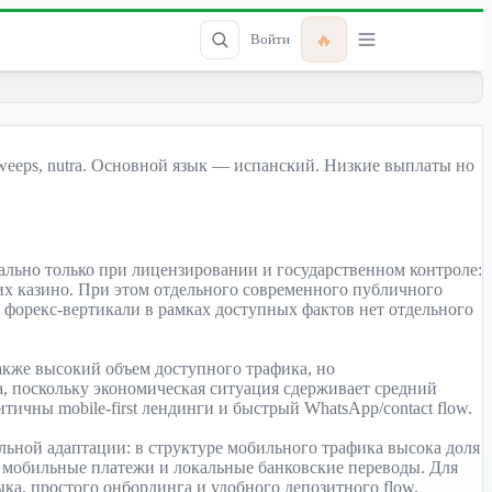
🔥
Войти
sweeps, nutra. Основной язык — испанский. Низкие выплаты но
гально только при лицензировании и государственном контроле:
ких казино. При этом отдельного современного публичного
 По форекс-вертикали в рамках доступных фактов нет отдельного
акже высокий объем доступного трафика, но
, поскольку экономическая ситуация сдерживает средний
тичны mobile-first лендинги и быстрый WhatsApp/contact flow.
ьной адаптации: в структуре мобильного трафика высока доля
 мобильные платежи и локальные банковские переводы. Для
ыка, простого онбординга и удобного депозитного flow.