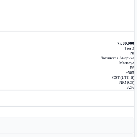
7,000,000
Tier 3
NI
Латинская Америка
Манагуа
ES
+505
CST (UTC-6)
NIO (C$)
32%