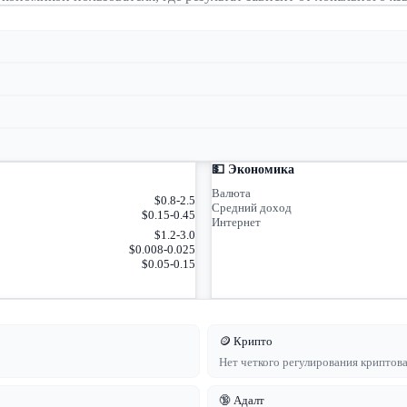
💵 Экономика
Валюта
$0.8-2.5
Средний доход
$0.15-0.45
Интернет
$1.2-3.0
$0.008-0.025
$0.05-0.15
🪙 Крипто
Нет четкого регулирования крипто
🔞 Адалт