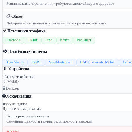
Минимальные ограничения, требуются дисклеймеры о здоровье
📋 Общее
Либеральное отношение к рекламе, мало проверок контента
✅ Источники трафика
Facebook
TikTok
Push
Native
PopUnder
💳 Платёжные системы
Tigo Money
PayPal
Visa/MasterCard
BAC Credomatic Mobile
Lafise
📱 Устройства
Тип устройства
📱 Mobile
🖥 Desktop
🌐 Локализация
Язык лендинга
Лучшее время рекламы
Культурные особенности
Семейные ценности важны, религиозность высокая
⛔ Табу