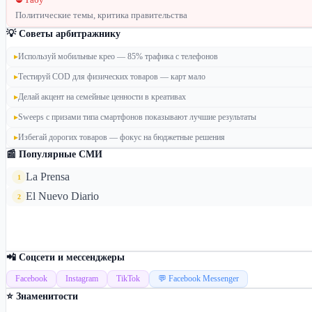
Политические темы, критика правительства
💡 Советы арбитражнику
▸
Используй мобильные крео — 85% трафика с телефонов
▸
Тестируй COD для физических товаров — карт мало
▸
Делай акцент на семейные ценности в креативах
▸
Sweeps с призами типа смартфонов показывают лучшие результаты
▸
Избегай дорогих товаров — фокус на бюджетные решения
📰 Популярные СМИ
La Prensa
1
El Nuevo Diario
2
📲 Соцсети и мессенджеры
Facebook
Instagram
TikTok
💬 Facebook Messenger
⭐ Знаменитости