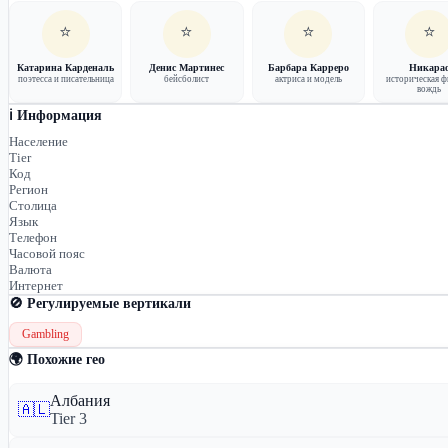
⭐
⭐
⭐
⭐
Катарина Карденаль
Денис Мартинес
Барбара Карреро
Никара
поэтесса и писательница
бейсболист
актриса и модель
историческая ф
вождь
ℹ️ Информация
Население
Tier
Код
Регион
Столица
Язык
Телефон
Часовой пояс
Валюта
Интернет
🚫 Регулируемые вертикали
Gambling
🌍 Похожие гео
Албания
🇦🇱
Tier 3