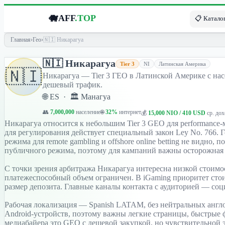
🐗
AFF
.TOP
📋 Каталог
Главная
›
Гео
›
🇳🇮 Никарагуа
🇳🇮 Никарагуа
Tier 3
NI
Латинская Америка
🇳🇮
Никарагуа — Tier 3 ГЕО в Латинской Америке с насе
дешевый трафик.
🌐 ES · 🏛 Манагуа
👥
7,000,000
население
🌐
32%
интернет
💰
15,000 NIO / 410 USD
ср. дох
Никарагуа относится к небольшим Tier 3 GEO для performance-
для регулирования действует специальный закон Ley No. 766.
режима для remote gambling и offshore online betting не видно
публичного режима, поэтому для кампаний важны осторожная 
С точки зрения арбитража Никарагуа интересна низкой стоимо
платежеспособный объем ограничен. В iGaming приоритет стои
размер депозита. Главные каналы контакта с аудиторией — соци
Рабочая локализация — Spanish LATAM, без нейтральных англо
Android-устройств, поэтому важны легкие страницы, быстрые
медиабайера это GEO с дешевой закупкой, но чувствительной эк