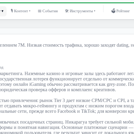
 ▾
🎙 Контент ▾
📅 События
🛠 Инструменты ▾
🗳 Рейтинг
лением 7М. Низкая стоимость трафика, хорошо заходят dating, 
од
маркетинга. Наземные казино и игровые залы здесь работают ле
 Государственная лотерея функционирует отдельно от коммерчес
, поэтому онлайн iGaming обычно рассматривается как grey-zone.
юридическая проверка офферов и комплаенс креативов.
стью привлечения: рынок Tier 3 дает низкие CPM/CPC и CPI, а т
т отдавать микро-геймингу и продуктам с низким порогом входа
альные сети, прежде всего Facebook и TikTok; для конверсии кри
язычных посадочных страниц. Никарагуа требует сильной мобил
 формы и понятная навигация. Основные платежные сценарии —
ономикой пользователя, где результат зависит от локального яз