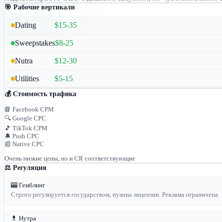
🎯 Рабочие вертикали
Dating
$15-35
Sweepstakes
$8-25
Nutra
$12-30
Utilities
$5-15
💰 Стоимость трафика
📘 Facebook CPM
🔍 Google CPC
🎵 TikTok CPM
🔔 Push CPC
📰 Native CPC
Очень низкие цены, но и CR соответствующие
⚖️ Регуляция
🎰 Гемблинг
Строго регулируется государством, нужны лицензии. Реклама ограничена
💊 Нутра