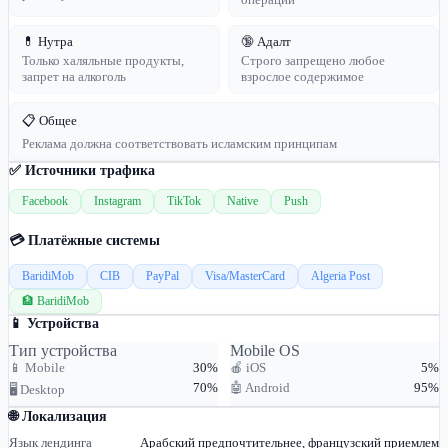
💊 Нутра
🔞 Адалт
Только халяльные продукты,
Строго запрещено любое
запрет на алкоголь
взрослое содержимое
📋 Общее
Реклама должна соответствовать исламским принципам
✅ Источники трафика
Facebook
Instagram
TikTok
Native
Push
💳 Платёжные системы
BaridiMob
CIB
PayPal
Visa/MasterCard
Algeria Post
🏦 BaridiMob
📱 Устройства
Тип устройства
Mobile OS
📱 Mobile
30%
🍎 iOS
5%
70%
🤖 Android
95%
🖥 Desktop
🌐 Локализация
Язык лендинга
Арабский предпочтительнее, французский приемлем