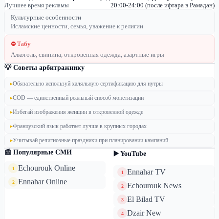
Лучшее время рекламы
20:00-24:00 (после ифтара в Рамадан)
Культурные особенности
Исламские ценности, семья, уважение к религии
⛔ Табу
Алкоголь, свинина, откровенная одежда, азартные игры
💡 Советы арбитражнику
▸
Обязательно используй халяльную сертификацию для нутры
▸
COD — единственный реальный способ монетизации
▸
Избегай изображения женщин в откровенной одежде
▸
Французский язык работает лучше в крупных городах
▸
Учитывай религиозные праздники при планировании кампаний
📰 Популярные СМИ
▶️ YouTube
Echourouk Online
1
Ennahar TV
1
Ennahar Online
2
Echourouk News
2
El Bilad TV
3
Dzair New
4