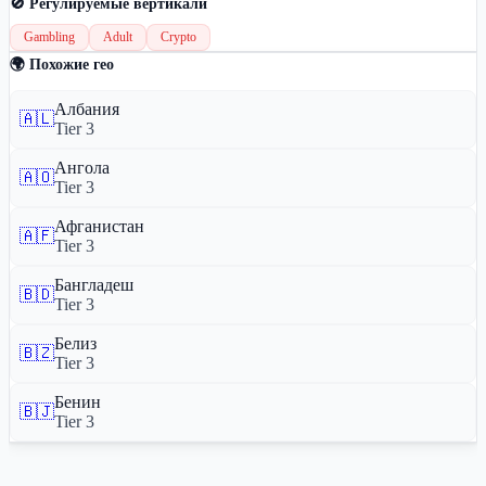
🚫 Регулируемые вертикали
Gambling
Adult
Crypto
🌍 Похожие гео
Албания
🇦🇱
Tier 3
Ангола
🇦🇴
Tier 3
Афганистан
🇦🇫
Tier 3
Бангладеш
🇧🇩
Tier 3
Белиз
🇧🇿
Tier 3
Бенин
🇧🇯
Tier 3