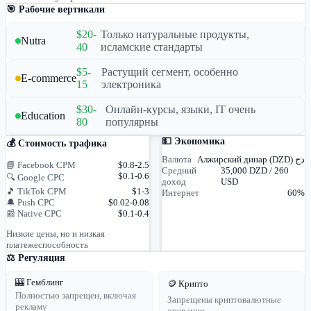
🎯 Рабочие вертикали
$20-
Только натуральные продукты,
Nutra
40
исламские стандарты
$5-
Растущий сегмент, особенно
E-commerce
15
электроника
$30-
Онлайн-курсы, языки, IT очень
Education
80
популярны
💵 Экономика
💰 Стоимость трафика
Валюта
Алжирский динар (DZD) دج
📘 Facebook CPM
$0.8-2.5
Средний
35,000 DZD / 260
$0.1-0.6
🔍 Google CPC
доход
USD
🎵 TikTok CPM
$1-3
Интернет
60%
🔔 Push CPC
$0.02-0.08
📰 Native CPC
$0.1-0.4
Низкие цены, но и низкая
платежеспособность
⚖️ Регуляция
🎰 Гемблинг
🪙 Крипто
Полностью запрещен, включая
Запрещены криптовалютные
рекламу
операции