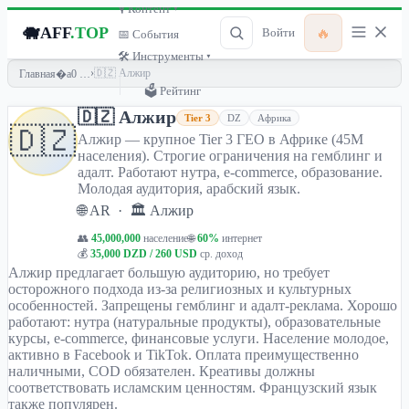
🎙 Контент ▾
🐗
AFF
.TOP
🔥
Войти
📅 События
🛠 Инструменты ▾
›
🇩🇿 Алжир
Главная
🗳 Рейтинг
🇩🇿 Алжир
Tier 3
DZ
Африка
🇩🇿
Алжир — крупное Tier 3 ГЕО в Африке (45М
населения). Строгие ограничения на гемблинг и
адалт. Работают нутра, e-commerce, образование.
Молодая аудитория, арабский язык.
🌐 AR · 🏛 Алжир
👥
45,000,000
население
🌐
60%
интернет
💰
35,000 DZD / 260 USD
ср. доход
Алжир предлагает большую аудиторию, но требует
осторожного подхода из-за религиозных и культурных
особенностей. Запрещены гемблинг и адалт-реклама. Хорошо
работают: нутра (натуральные продукты), образовательные
курсы, e-commerce, финансовые услуги. Население молодое,
активно в Facebook и TikTok. Оплата преимущественно
наличными, COD обязателен. Креативы должны
соответствовать исламским ценностям. Французский язык
также популярен.