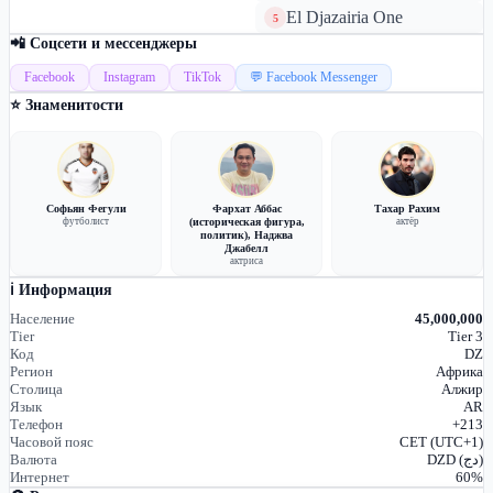
El Djazairia One
5
📲 Соцсети и мессенджеры
Facebook
Instagram
TikTok
💬 Facebook Messenger
⭐ Знаменитости
Софьян Фегули
Фархат Аббас
Тахар Рахим
футболист
(историческая фигура,
актёр
политик), Наджва
Джабелл
актриса
ℹ️ Информация
Население
45,000,000
Tier
Tier 3
Код
DZ
Регион
Африка
Столица
Алжир
Язык
AR
Телефон
+213
Часовой пояс
CET (UTC+1)
Валюта
DZD (دج)
Интернет
60%