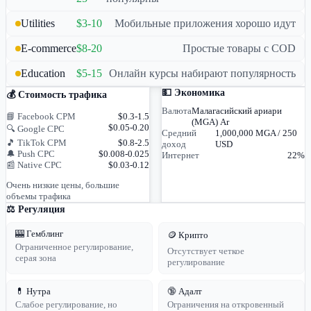
Utilities
$3-10
Мобильные приложения хорошо идут
E-commerce
$8-20
Простые товары с COD
Education
$5-15
Онлайн курсы набирают популярность
💵 Экономика
💰 Стоимость трафика
Валюта
Малагасийский ариари
📘 Facebook CPM
$0.3-1.5
(MGA) Ar
$0.05-0.20
🔍 Google CPC
Средний
1,000,000 MGA / 250
🎵 TikTok CPM
$0.8-2.5
доход
USD
🔔 Push CPC
$0.008-0.025
Интернет
22%
📰 Native CPC
$0.03-0.12
Очень низкие цены, большие
объемы трафика
⚖️ Регуляция
🎰 Гемблинг
🪙 Крипто
Ограниченное регулирование,
Отсутствует четкое
серая зона
регулирование
💊 Нутра
🔞 Адалт
Слабое регулирование, но
Ограничения на откровенный