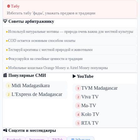
⛔ Табу
Избегать табу 'фады', уважать предков и традиции
💡 Советы арбитражнику
▸
Используй натуральные мотивы — природа очень важна для местной культуры
▸
COD остается основным способом оплаты
▸
Тестируй креативы с местной природой и животными
▸
Фокусируйся на семейные ценности и традиции
▸
Мобильные кошельки Orange Money и Airtel Money популярны
📰 Популярные СМИ
▶️ YouTube
Midi Madagasikara
1
TVM Madagascar
1
L'Express de Madagascar
2
Viva TV
2
Ma-TV
3
Kolo TV
4
RTA TV
5
📲 Соцсети и мессенджеры