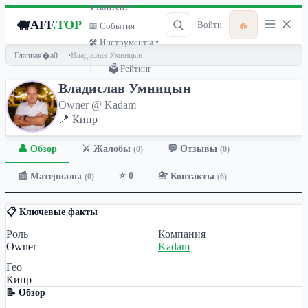
🎙 Контент ▾
🐗
AFF
.TOP
🔥
Войти
📅 События
🛠 Инструменты ▾
›
Владислав Умницын
Главная
🗳 Рейтинг
Владислав Умницын
Owner @ Kadam
📍 Кипр
👤 Обзор
💬 Отзывы
⚔️ Жалобы
(0)
(0)
⭐ 0
📰 Материалы
📇 Контакты
(0)
(6)
📋 Ключевые факты
Роль
Компания
Owner
Kadam
Гео
Кипр
📝 Обзор