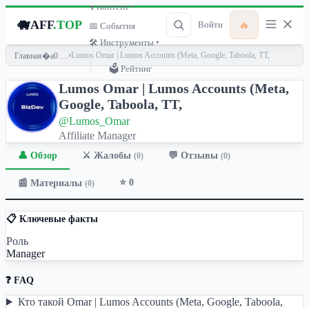
🎙 Контент ▾
🐗
AFF
.TOP
🔥
Войти
📅 События
🛠 Инструменты ▾
›
Lumos Omar | Lumos Accounts (Meta, Google, Taboola, TT,
Главная
🗳 Рейтинг
Lumos Omar | Lumos Accounts (Meta,
Google, Taboola, TT,
@Lumos_Omar
Affiliate Manager
👤 Обзор
💬 Отзывы
⚔️ Жалобы
(0)
(0)
⭐ 0
📰 Материалы
(0)
📋 Ключевые факты
Роль
Manager
❓ FAQ
Кто такой Omar | Lumos Accounts (Meta, Google, Taboola,