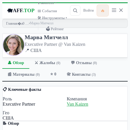
🎙 Контент ▾
🐗
AFF
.TOP
🔥
Войти
📅 События
🛠 Инструменты ▾
›
Марва Митчелл
Главная
🗳 Рейтинг
Марва Митчелл
Executive Partner @ Van Kaizen
📍 США
👤 Обзор
💬 Отзывы
⚔️ Жалобы
(0)
(0)
⭐ 0
📰 Материалы
📇 Контакты
(0)
(3)
📋 Ключевые факты
Роль
Компания
Executive Partner
Van Kaizen
Гео
США
📝 Обзор