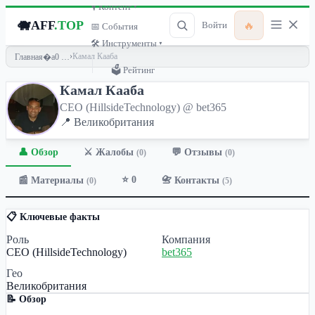
🎙 Контент ▾
🐗
AFF
.TOP
🔥
Войти
📅 События
🛠 Инструменты ▾
›
Камал Кааба
Главная
🗳 Рейтинг
Камал Кааба
CEO (HillsideTechnology) @ bet365
📍 Великобритания
👤 Обзор
💬 Отзывы
⚔️ Жалобы
(0)
(0)
⭐ 0
📰 Материалы
📇 Контакты
(0)
(5)
📋 Ключевые факты
Роль
Компания
CEO (HillsideTechnology)
bet365
Гео
Великобритания
📝 Обзор