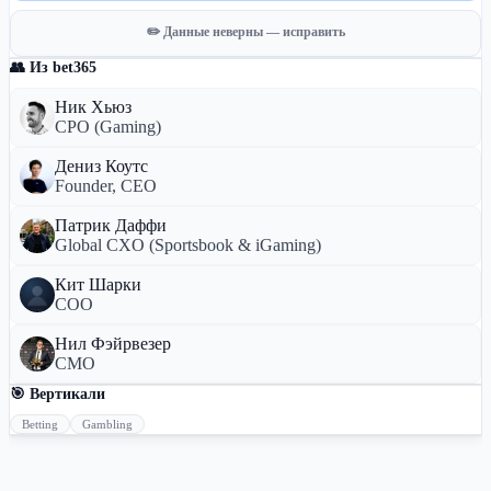
✏️ Данные неверны — исправить
👥 Из bet365
Ник Хьюз
CPO (Gaming)
Дениз Коутс
Founder, CEO
Патрик Даффи
Global CXO (Sportsbook & iGaming)
Кит Шарки
COO
Нил Фэйрвезер
CMO
🎯 Вертикали
Betting
Gambling