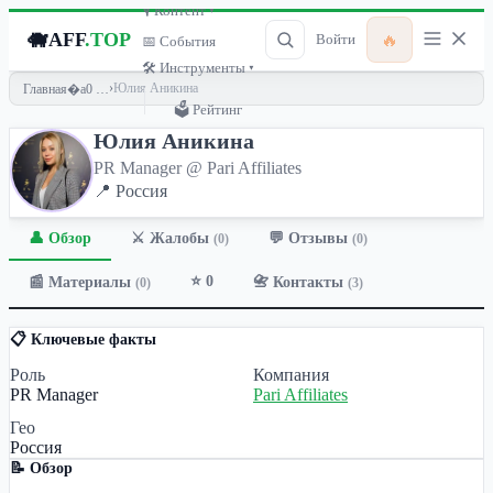
🎙 Контент ▾
🐗
AFF
.TOP
🔥
Войти
📅 События
🛠 Инструменты ▾
›
Юлия Аникина
Главная
🗳 Рейтинг
Юлия Аникина
PR Manager @ Pari Affiliates
📍 Россия
👤 Обзор
💬 Отзывы
⚔️ Жалобы
(0)
(0)
⭐ 0
📰 Материалы
📇 Контакты
(0)
(3)
📋 Ключевые факты
Роль
Компания
PR Manager
Pari Affiliates
Гео
Россия
📝 Обзор