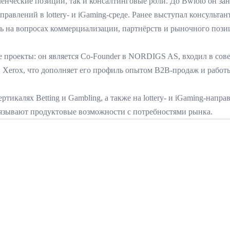
ческие позиции, так и консалтинговые роли. До Bwloto он заним
направлений в lottery- и iGaming-среде. Ранее выступал консульт
руясь на вопросах коммерциализации, партнёрств и рыночного поз
 проекты: он является Co-Founder в NORDIGS AS, входил в сове
ve в Xerox, что дополняет его профиль опытом B2B-продаж и раб
икалях Betting и Gambling, а также на lottery- и iGaming-напр
вязывают продуктовые возможности с потребностями рынка.