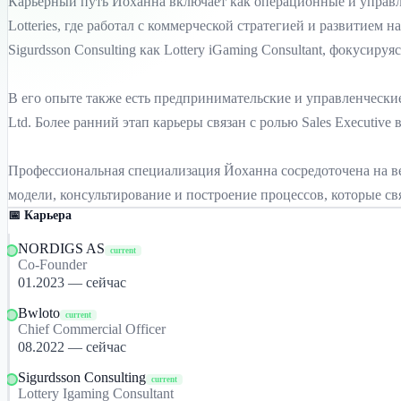
Карьерный путь Йоханна включает как операционные и управлен
Lotteries, где работал с коммерческой стратегией и развитием 
Sigurdsson Consulting как Lottery iGaming Consultant, фокуси
В его опыте также есть предпринимательские и управленческие
Ltd. Более ранний этап карьеры связан с ролью Sales Executi
Профессиональная специализация Йоханна сосредоточена на верт
модели, консультирование и построение процессов, которые с
📅 Карьера
NORDIGS AS
current
Co-Founder
01.2023 — сейчас
Bwloto
current
Chief Commercial Officer
08.2022 — сейчас
Sigurdsson Consulting
current
Lottery Igaming Consultant