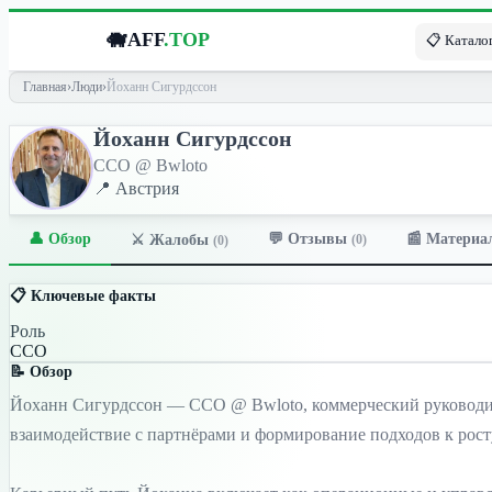
🐗
AFF
.TOP
📋 Каталог
Главная
›
Люди
›
Йоханн Сигурдссон
Йоханн Сигурдссон
CCO @ Bwloto
📍 Австрия
👤 Обзор
💬 Отзывы
📰 Материа
⚔️ Жалобы
(0)
(0)
📋 Ключевые факты
Роль
CCO
📝 Обзор
Йоханн Сигурдссон — CCO @ Bwloto, коммерческий руководитель
взаимодействие с партнёрами и формирование подходов к рос