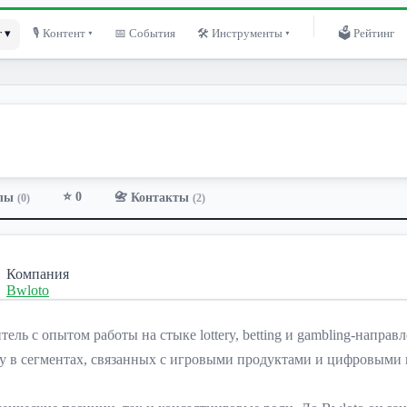
 ▾
🎙 Контент ▾
📅 События
🛠 Инструменты ▾
🗳 Рейтинг
⭐ 0
лы
📇 Контакты
(0)
(2)
Компания
Bwloto
 с опытом работы на стыке lottery, betting и gambling-направл
ту в сегментах, связанных с игровыми продуктами и цифровыми