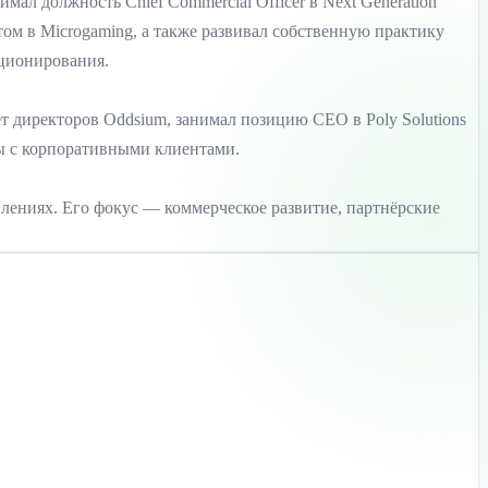
ал должность Chief Commercial Officer в Next Generation
антом в Microgaming, а также развивал собственную практику
иционирования.
т директоров Oddsium, занимал позицию CEO в Poly Solutions
оты с корпоративными клиентами.
авлениях. Его фокус — коммерческое развитие, партнёрские