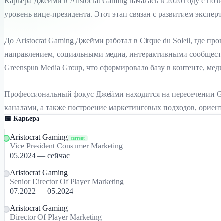
Карьера Джейми в Aristocrat Gaming началась в 2020 году с пози
уровень вице-президента. Этот этап связан с развитием экспер
До Aristocrat Gaming Джейми работал в Cirque du Soleil, где прош
направлением, социальными медиа, интерактивными сообществам
Greenspun Media Group, что сформировало базу в контенте, ме
Профессиональный фокус Джейми находится на пересечении Gamb
каналами, а также построение маркетинговых подходов, ориен
📅 Карьера
Aristocrat Gaming
current
Vice President Consumer Marketing
05.2024 — сейчас
Aristocrat Gaming
Senior Director Of Player Marketing
07.2022 — 05.2024
Aristocrat Gaming
Director Of Player Marketing