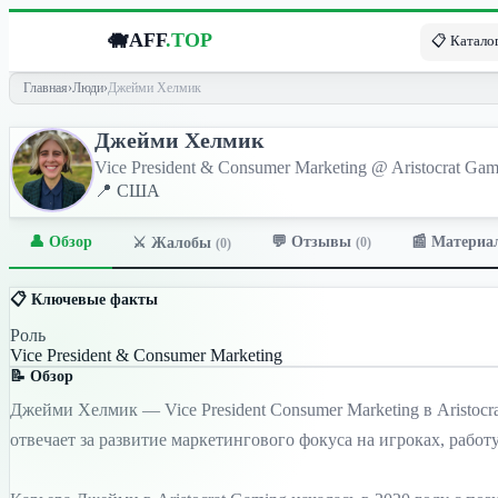
🐗
AFF
.TOP
📋 Каталог
Главная
›
Люди
›
Джейми Хелмик
Джейми Хелмик
Vice President & Consumer Marketing @ Aristocrat Ga
📍 США
👤 Обзор
💬 Отзывы
📰 Материа
⚔️ Жалобы
(0)
(0)
📋 Ключевые факты
Роль
Vice President & Consumer Marketing
📝 Обзор
Джейми Хелмик — Vice President Consumer Marketing в Aristocr
отвечает за развитие маркетингового фокуса на игроках, рабо