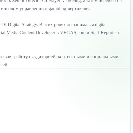
сть Senior Director Of Player Marketing, а затем перешёл на
етинговом управлении в gambling-вертикали.
f Digital Strategy. В этих ролях он занимался digital-
 Media Content Developer в VEGAS.com и Staff Reporter в
ватывает работу с аудиторией, контентными и социальными
лей.