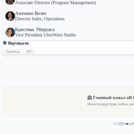
Associate Director (Program Management)
Антонио Велес
Director Sales, Operations
Кристмас Уберуага
Vice President UberWins Studio
🎯 Вертикали
Gambling
SEO
📩 Главный канал aff.
Новости индустрии, кейсы, ра
© 2026 ❤️ af