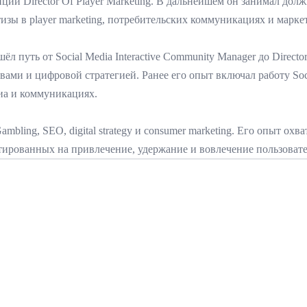
ции Director Of Player Marketing. В дальнейшем он занимал должно
тизы в player marketing, потребительских коммуникациях и марк
ёл путь от Social Media Interactive Community Manager до Director O
и и цифровой стратегией. Ранее его опыт включал работу Social
диа и коммуникациях.
ling, SEO, digital strategy и consumer marketing. Его опыт ох
тированных на привлечение, удержание и вовлечение пользовате