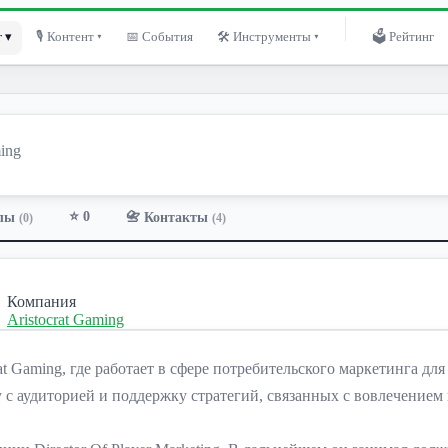
 ▾
🎙 Контент ▾
📅 События
🛠 Инструменты ▾
🗳 Рейтинг
ming
⭐ 0
лы
📇 Контакты
(0)
(4)
Компания
Aristocrat Gaming
at Gaming, где работает в сфере потребительского маркетинга для
ту с аудиторией и поддержку стратегий, связанных с вовлечение