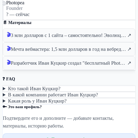
Photopea
Founder
? — сейчас
📄 Материалы
🎬
3 млн долларов с 1 сайта – самостоятельно! Эволюция Photopea
↗
🎬
Мечта вебмастера: 1,5 млн долларов в год на вебредакторе. Без команды! // Куцкир, Photopea
↗
🎬
Разработчик Иван Куцкир создал "бесплатный Photoshop" и зарабатывает $1 млн в год. Все это без команды
↗
❓ FAQ
Кто такой Иван Куцкир?
В какой компании работает Иван Куцкир?
Какая роль у Иван Куцкир?
🔑 Это ваш профиль?
Подтвердите его и дополните — добавьте контакты,
материалы, историю работы.