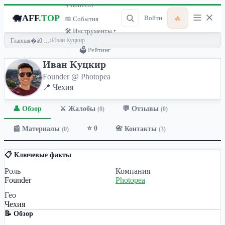
🎙 Контент ▾
🐗
AFF
.TOP
🔥
Войти
📅 События
🛠 Инструменты ▾
›
Иван Куцкир
Главная
🗳 Рейтинг
Иван Куцкир
Founder @ Photopea
📍 Чехия
👤 Обзор
💬 Отзывы
⚔️ Жалобы
(0)
(0)
⭐ 0
📰 Материалы
📇 Контакты
(0)
(3)
📋 Ключевые факты
Роль
Компания
Founder
Photopea
Гео
Чехия
📝 Обзор