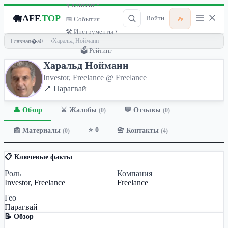
🎙 Контент ▾
🐗
AFF
.TOP
🔥
Войти
📅 События
🛠 Инструменты ▾
›
Харальд Нойманн
Главная
🗳 Рейтинг
Харальд Нойманн
Investor, Freelance @ Freelance
📍 Парагвай
👤 Обзор
💬 Отзывы
⚔️ Жалобы
(0)
(0)
⭐ 0
📰 Материалы
📇 Контакты
(0)
(4)
📋 Ключевые факты
Роль
Компания
Investor, Freelance
Freelance
Гео
Парагвай
📝 Обзор