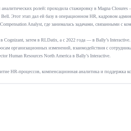
налитических ролей: проходила стажировку в Magna Closures — D
st в Bell. Этот этап дал ей базу в операционном HR, кадровом а
ompensation Analyst, где занималась задачами, связанными с к
в Cognizant, затем в RLDatix, а с 2022 года — в Bally’s Interacti
осам организационных изменений, взаимодействия с сотрудник
or Human Resources North America в Bally’s Interactive.
звитие HR-процессов, компенсационная аналитика и поддержка 