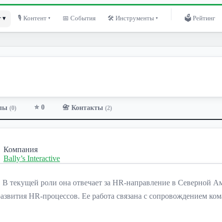
 ▾
🎙 Контент ▾
📅 События
🛠 Инструменты ▾
🗳 Рейтинг
⭐ 0
лы
📇 Контакты
(0)
(2)
Компания
Bally’s Interactive
tive. В текущей роли она отвечает за HR-направление в Северной
азвития HR-процессов. Ее работа связана с сопровождением ко