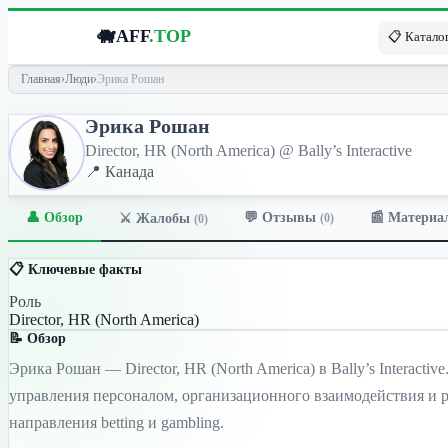
🐗
AFF
.TOP
📋 Каталог
Главная
›
Люди
›
Эрика Рошан
Эрика Рошан
Director, HR (North America) @ Bally’s Interactive
📍 Канада
👤 Обзор
💬 Отзывы
📰 Материа
⚔️ Жалобы
(0)
(0)
📋 Ключевые факты
Роль
Director, HR (North America)
📝 Обзор
Эрика Рошан — Director, HR (North America) в Bally’s Interac
управления персоналом, организационного взаимодействия и р
направления betting и gambling.