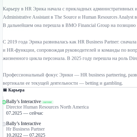
Карьеру в HR Эрика начала с прикладных административных и а
Administrative Assistant в The Source и Human Resources Analy
В дальнейшем она перешла в BMO Financial Group на позицию C
С 2019 года Эрика развивалась как HR Business Partner: сначала 
и HR-функции, сопровождая руководителей и команды по вопр
жизненного цикла персонала. В 2025 году перешла на роль Direct
Профессиональный фокус Эрики — HR business partnering, ра
вертикали ее текущей деятельности — betting и gambling.
📅 Карьера
Bally’s Interactive
current
Director Human Resources North America
07.2025 — сейчас
Bally’s Interactive
Hr Business Partner
10.2022 — 07.2025