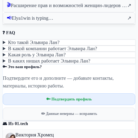
🎬
Расширение прав и возможностей женщин-лидеров в сфере iGaming
↗
📢
Elya1win is typing…
↗
❓ FAQ
Кто такой Эльвира Лан?
В какой компании работает Эльвира Лан?
Какая роль у Эльвира Лан?
В каких нишах работает Эльвира Лан?
🔑 Это ваш профиль?
Подтвердите его и дополните — добавьте контакты,
материалы, историю работы.
🔑 Подтвердить профиль
✏️ Данные неверны — исправить
👥 Из 01.tech
Виктория Хромец