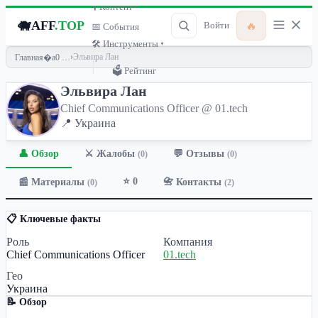
🎙 Контент ▾
🐗
AFF
.TOP
🔥
Войти
📅 События
🛠 Инструменты ▾
›
Эльвира Лан
Главная
🗳 Рейтинг
Эльвира Лан
Chief Communications Officer @ 01.tech
📍 Украина
👤 Обзор
💬 Отзывы
⚔️ Жалобы
(0)
(0)
⭐ 0
📰 Материалы
📇 Контакты
(0)
(2)
📋 Ключевые факты
Роль
Компания
Chief Communications Officer
01.tech
Гео
Украина
📝 Обзор