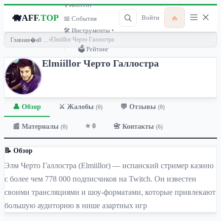
🎙 Контент ▾
🐗
AFF
.TOP
🔥
Войти
📅 События
🛠 Инструменты ▾
›
Elmiillor Черто Галлостра
Главная
🗳 Рейтинг
Elmiillor Черто Галлостра
👤 Обзор
💬 Отзывы
⚔️ Жалобы
(0)
(0)
⭐ 0
📰 Материалы
📇 Контакты
(0)
(6)
📝 Обзор
Элм Черто Галлостра (Elmiillor) — испанский стример казино
с более чем 778 000 подписчиков на Twitch. Он известен
своими трансляциями и шоу-форматами, которые привлекают
большую аудиторию в нише азартных игр