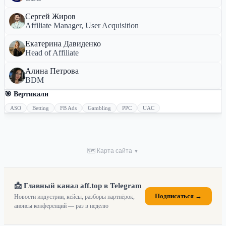
Сергей Жиров
Affiliate Manager, User Acquisition
Екатерина Давиденко
Head of Affiliate
Алина Петрова
BDM
🎯 Вертикали
ASO
Betting
FB Ads
Gambling
PPC
UAC
🗺 Карта сайта
▼
📩 Главный канал aff.top в Telegram
Подписаться →
Новости индустрии, кейсы, разборы партнёрок,
анонсы конференций — раз в неделю