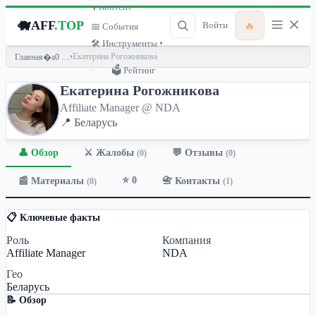
🎙 Контент ▾
🐗
AFF
.TOP
🔥
Войти
📅 События
🛠 Инструменты ▾
›
Екатерина Рогожникова
Главная
🗳 Рейтинг
Екатерина Рогожникова
Affiliate Manager @ NDA
📍 Беларусь
👤 Обзор
💬 Отзывы
⚔️ Жалобы
(0)
(0)
⭐ 0
📰 Материалы
📇 Контакты
(0)
(1)
📋 Ключевые факты
Роль
Компания
Affiliate Manager
NDA
Гео
Беларусь
📝 Обзор