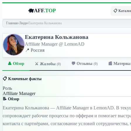
🐗
AFF
.TOP
📋 Каталог
Главная
›
Люди
›
Екатерина Кольжанова
Екатерина Кольжанова
Affiliate Manager @ LemonAD
📍 Россия
👤 Обзор
💬 Отзывы
📰 Материа
⚔️ Жалобы
(0)
(0)
📋 Ключевые факты
Роль
Affiliate Manager
📝 Обзор
Екатерина Кольжанова — Affiliate Manager в LemonAD. В теку
сопровождает рабочие процессы по офферам и помогает выстр
контакта с партнёрами, согласование условий сотрудничества,