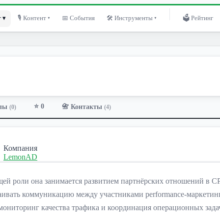
 ▾
🎙 Контент ▾
📅 События
🛠 Инструменты ▾
🗳 Рейтинг
⭐ 0
лы
📇 Контакты
(0)
(4)
Компания
LemonAD
щей роли она занимается развитием партнёрских отношений в CP
аивать коммуникацию между участниками performance-маркетинг
 мониторинг качества трафика и координация операционных зада