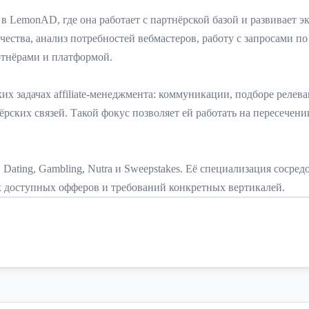
в LemonAD, где она работает с партнёрской базой и развивает эк
ества, анализ потребностей вебмастеров, работу с запросами по 
ртнёрами и платформой.
их задачах affiliate-менеджмента: коммуникации, подборе реле
ёрских связей. Такой фокус позволяет ей работать на пересеч
 Dating, Gambling, Nutra и Sweepstakes. Её специализация соср
х доступных офферов и требований конкретных вертикалей.