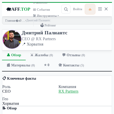
🎙 Контент ▾
🐗
AFF
.TOP
🔥
Войти
📅 События
🛠 Инструменты ▾
›
Дмитрий Палиантс
Главная
🗳 Рейтинг
Дмитрий Палиантс
CEO @ RX Partners
📍 Хорватия
👤 Обзор
💬 Отзывы
⚔️ Жалобы
(0)
(0)
⭐ 0
📰 Материалы
📇 Контакты
(0)
(5)
📋 Ключевые факты
Роль
Компания
CEO
RX Partners
Гео
Хорватия
📝 Обзор