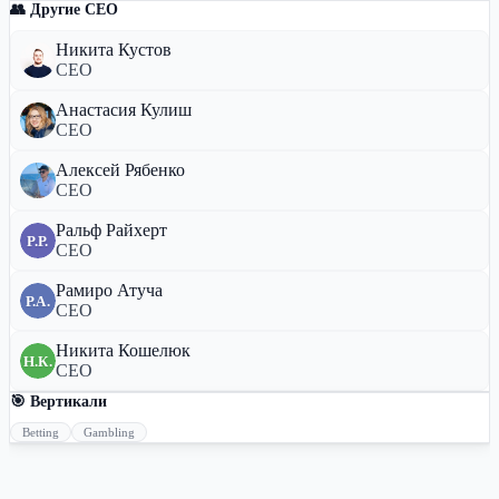
👥 Другие CEO
Никита Кустов
CEO
Анастасия Кулиш
CEO
Алексей Рябенко
CEO
Ральф Райхерт
Р.Р.
CEO
Рамиро Атуча
Р.А.
CEO
Никита Кошелюк
Н.К.
CEO
🎯 Вертикали
Betting
Gambling