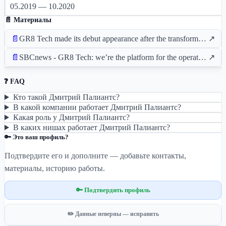
05.2019 — 10.2020
📄 Материалы
📄
GR8 Tech made its debut appearance after the transformation at the world-renowned ICE London
↗
📄
SBCnews - GR8 Tech: we’re the platform for the operators of tomorrow
↗
❓ FAQ
Кто такой Дмитрий Палиантс?
В какой компании работает Дмитрий Палиантс?
Какая роль у Дмитрий Палиантс?
В каких нишах работает Дмитрий Палиантс?
🔑 Это ваш профиль?
Подтвердите его и дополните — добавьте контакты,
материалы, историю работы.
🔑 Подтвердить профиль
✏️ Данные неверны — исправить