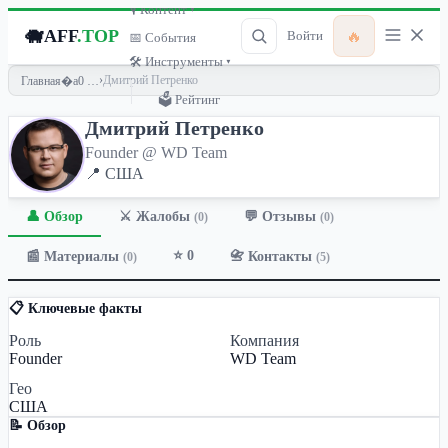
🎙 Контент ▾
🐗
AFF
.TOP
🔥
Войти
📅 События
🛠 Инструменты ▾
›
Дмитрий Петренко
Главная
🗳 Рейтинг
Дмитрий Петренко
Founder @ WD Team
📍 США
👤 Обзор
💬 Отзывы
⚔️ Жалобы
(0)
(0)
⭐ 0
📰 Материалы
📇 Контакты
(0)
(5)
📋 Ключевые факты
Роль
Компания
Founder
WD Team
Гео
США
📝 Обзор