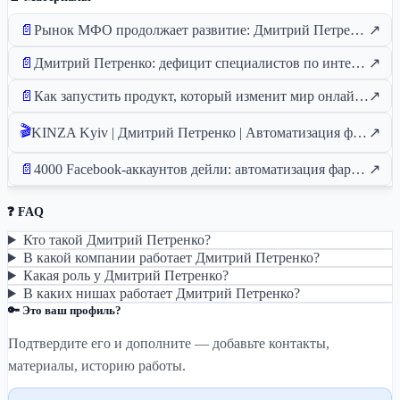
📄
Рынок МФО продолжает развитие: Дмитрий Петренко про маркетинг в нише PDL
↗
📄
Дмитрий Петренко: дефицит специалистов по интернет-маркетингу будет еще 20-30 лет
↗
📄
Как запустить продукт, который изменит мир онлайн-маркетинга: История Дмитрия Петренко
↗
🎬
KINZA Kyiv | Дмитрий Петренко | Автоматизация фарминга FB-акков.
↗
📄
4000 Facebook-аккаунтов дейли: автоматизация фарминга — доклад Дмитрия Петренко с KINZA Kyiv
↗
❓ FAQ
Кто такой Дмитрий Петренко?
В какой компании работает Дмитрий Петренко?
Какая роль у Дмитрий Петренко?
В каких нишах работает Дмитрий Петренко?
🔑 Это ваш профиль?
Подтвердите его и дополните — добавьте контакты,
материалы, историю работы.