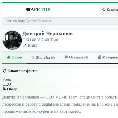
🐗
AFF
.TOP
📋 Каталог
Главная
›
Люди
›
Дмитрий Чернышов
Дмитрий Чернышов
CEO @ VD-40 Team
📍 Кипр
👤 Обзор
💬 Отзывы
📰 Материа
⚔️ Жалобы
(0)
(0)
📋 Ключевые факты
Роль
CEO
📝 Обзор
Дмитрий Чернышов — CEO VD-40 Team, специалист в области p
процессов и работу с digital-каналами привлечения. Его зона
продвижению в конкурентных вертикалях.