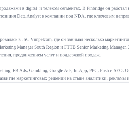
одажами в digital- и телеком-сегментах. В Finbridge он работал 
 позиция Data Analyst в компании под NDA, где ключевым напра
алась в JSC Vimpelcom, где он занимал несколько маркетинговых 
e Marketing Manager South Region и FTTB Senior Marketing Manage
ления, продвижением услуг и поддержкой продаж.
ing, FB Ads, Gambling, Google Ads, In-App, PPC, Push и SEO. 
 развитие маркетинговых решений на стыке аналитики, рекламы 