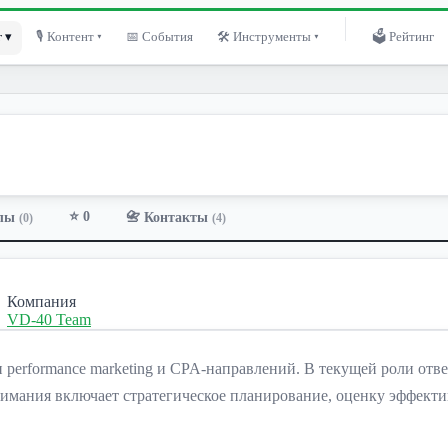
 ▾
🎙 Контент ▾
📅 События
🛠 Инструменты ▾
🗳 Рейтинг
⭐ 0
лы
📇 Контакты
(0)
(4)
Компания
VD-40 Team
erformance marketing и CPA-направлений. В текущей роли отве
 внимания включает стратегическое планирование, оценку эффек