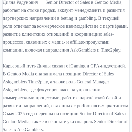
Дияна Радунович — Senior Director of Sales в Gentoo Media,
работает на стыке продаж, аккаунт-менеджмента и развития
партнёрских направлений в betting и gambling. В текущей
роли отвечает за коммерческое взаимодействие с партнёрами,
развитие клиентских отношений и координацию sales-
процессов, связанных с медиа- и affiliate-продуктами
компании, включая направления AskGamblers и Time2play.
Карьерный путь Дияны связан с iGaming и CPA-индустрией.
В Gentoo Media она занимала позицию Director of Sales
Askgamblers Time2play, а также роль General Manager
Askgamblers, где фокусировалась на управлении
коммерческими процессами, работе с партнёрской базой и
развитии направлений, связанных с performance-маркетингом.
С мая 2025 года перешла на позицию Senior Director of Sales в
Gentoo Media; также в её опыте указана роль Senior Director of
Sales в AskGamblers.