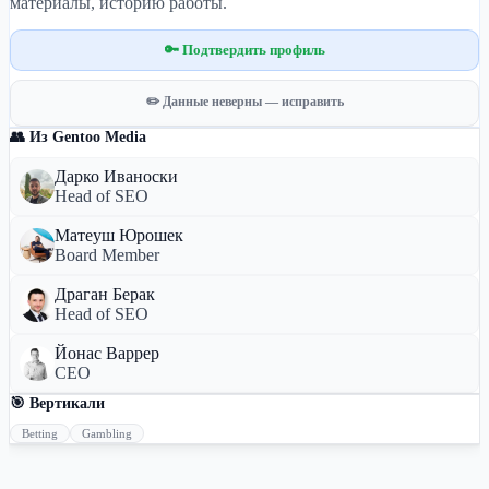
материалы, историю работы.
🔑 Подтвердить профиль
✏️ Данные неверны — исправить
👥 Из Gentoo Media
Дарко Иваноски
Head of SEO
Матеуш Юрошек
Board Member
Драган Берак
Head of SEO
Йонас Варрер
CEO
🎯 Вертикали
Betting
Gambling