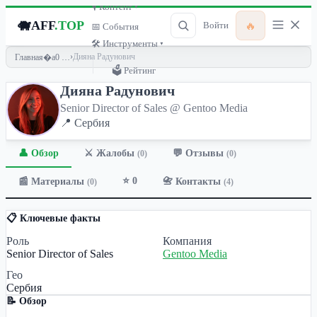
🎙 Контент ▾
🐗
AFF
.TOP
🔥
Войти
📅 События
🛠 Инструменты ▾
›
Дияна Радунович
Главная
🗳 Рейтинг
Дияна Радунович
Senior Director of Sales @ Gentoo Media
📍 Сербия
👤 Обзор
💬 Отзывы
⚔️ Жалобы
(0)
(0)
⭐ 0
📰 Материалы
📇 Контакты
(0)
(4)
📋 Ключевые факты
Роль
Компания
Senior Director of Sales
Gentoo Media
Гео
Сербия
📝 Обзор