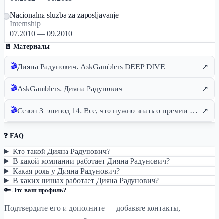
Nacionalna sluzba za zaposljavanje
Internship
07.2010 — 09.2010
📄 Материалы
🎬
Дияна Радунович: AskGamblers DEEP DIVE
↗
🎬
AskGamblers: Дияна Радунович
↗
🎬
Сезон 3, эпизод 14: Все, что нужно знать о премии AskGamblers
↗
❓ FAQ
Кто такой Дияна Радунович?
В какой компании работает Дияна Радунович?
Какая роль у Дияна Радунович?
В каких нишах работает Дияна Радунович?
🔑 Это ваш профиль?
Подтвердите его и дополните — добавьте контакты,