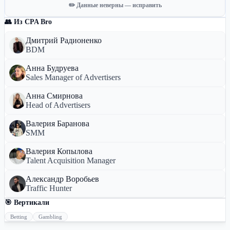
✏️ Данные неверны — исправить
👥 Из CPA Bro
Дмитрий Радионенко
BDM
Анна Будруева
Sales Manager of Advertisers
Анна Смирнова
Head of Advertisers
Валерия Баранова
SMM
Валерия Копылова
Talent Acquisition Manager
Александр Воробьев
Traffic Hunter
🎯 Вертикали
Betting
Gambling