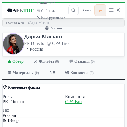
🎙 Контент ▾
🐗
AFF
.TOP
🔥
Войти
📅 События
🛠 Инструменты ▾
›
Дарья Масько
Главная
🗳 Рейтинг
Дарья Масько
PR Director @ CPA Bro
📍 Россия
👤 Обзор
💬 Отзывы
⚔️ Жалобы
(0)
(0)
⭐ 0
📰 Материалы
📇 Контакты
(0)
(3)
📋 Ключевые факты
Роль
Компания
PR Director
CPA Bro
Гео
Россия
📝 Обзор