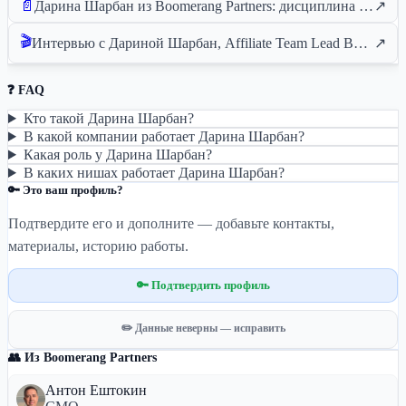
📄
Дарина Шарбан из Boomerang Partners: дисциплина — её суперсила, позволяющая ей справляться с 800 сообщениями в день от требовательных партнёров, ежедневными тренировками и очень счастливой собакой.
↗
🎬
Интервью с Дариной Шарбан, Affiliate Team Lead Boomerang Partners на SBC Summit Lisbon 2025
↗
❓ FAQ
Кто такой Дарина Шарбан?
В какой компании работает Дарина Шарбан?
Какая роль у Дарина Шарбан?
В каких нишах работает Дарина Шарбан?
🔑 Это ваш профиль?
Подтвердите его и дополните — добавьте контакты,
материалы, историю работы.
🔑 Подтвердить профиль
✏️ Данные неверны — исправить
👥 Из Boomerang Partners
Антон Ештокин