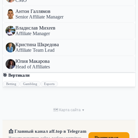
CMO
Антон Галлямов
Senior Affiliate Manager
Владислав Михеев
Affiliate Manager
Кристина Шкредова
Affiliate Team Lead
Юлия Макарова
Head of Affiliates
🎯 Вертикали
Betting
Gambling
Esports
🗺 Карта сайта
▼
📩 Главный канал aff.top в Telegram
Подписаться →