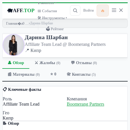
🎙 Контент ▾
🐗
AFF
.TOP
🔥
Войти
📅 События
🛠 Инструменты ▾
›
Дарина Шарбан
Главная
🗳 Рейтинг
Дарина Шарбан
Affiliate Team Lead @ Boomerang Partners
📍 Кипр
👤 Обзор
💬 Отзывы
⚔️ Жалобы
(0)
(0)
⭐ 0
📰 Материалы
📇 Контакты
(0)
(5)
📋 Ключевые факты
Роль
Компания
Affiliate Team Lead
Boomerang Partners
Гео
Кипр
📝 Обзор