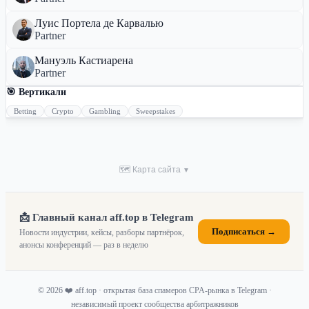
Луис Портела де Карвалью
Partner
Мануэль Кастиарена
Partner
🎯 Вертикали
Betting
Crypto
Gambling
Sweepstakes
🗺 Карта сайта
▼
📩 Главный канал aff.top в Telegram
Подписаться →
Новости индустрии, кейсы, разборы партнёрок,
анонсы конференций — раз в неделю
© 2026 ❤️ aff.top · открытая база спамеров CPA-рынка в Telegram ·
независимый проект сообщества арбитражников