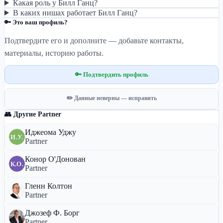
Какая роль у Билл Ганц?
В каких нишах работает Билл Ганц?
🔑 Это ваш профиль?
Подтвердите его и дополните — добавьте контакты,
материалы, историю работы.
🔑 Подтвердить профиль
✏️ Данные неверны — исправить
👥 Другие Partner
Иджеома Уджу
И.У.
Partner
Конор О'Донован
К.О.
Partner
Гленн Колтон
Partner
Джозеф Ф. Борг
Partner