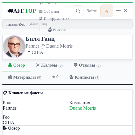
🎙 Контент ▾
🐗
AFF
.TOP
🔥
Войти
📅 События
🛠 Инструменты ▾
›
Билл Ганц
Главная
🗳 Рейтинг
Билл Ганц
Partner @ Duane Morris
📍 США
👤 Обзор
💬 Отзывы
⚔️ Жалобы
(0)
(0)
⭐ 0
📰 Материалы
📇 Контакты
(0)
(4)
📋 Ключевые факты
Роль
Компания
Partner
Duane Morris
Гео
США
📝 Обзор